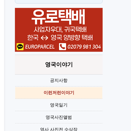
뉴몰든
h
영국이야기
공지사항
이런저런이야기
영국일기
영국사진앨범
영사 사진전 수상작