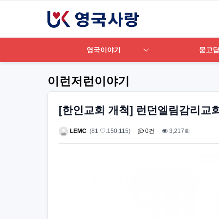
영국이야기
묻고
이런저런이야기
[한인교회 개척] 런던엘림감리교
LEMC
(81.♡.150.115)
0건
3,217회