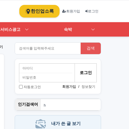
한인업소록
회원가입
로그인
/서비스광고
숙박
기
검색
회원가입
/
정보찾기
자동로그인
뉴몰든
인기검색어
h
1
st
PT
art
내가 쓴 글 보기
단기