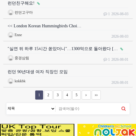
런던친구해요!
런던고구마
1
2026-08-03
<< London Korean Hummingbirds Choi…
Enne
2026-08-03
"실연 뒤 하루 15시간 쏟았더니"…1300억으로 돌아왔다 […
중경삼림
1
2026-08-01
런던 90년대생 여자 직장인 모임
knkkbk
2026-08-01
1
2
3
4
5