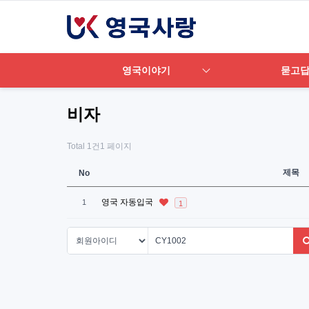
영국이야기
묻고
비자
Total 1건
1 페이지
제목
No
영국 자동입국
1
1
다음검색