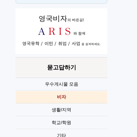
PT
H
묻고답하기
우수게시물 모음
비자
생활/지역
학교/학원
기타