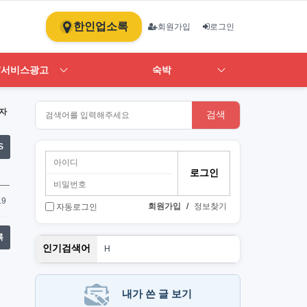
한인업소록
회원가입
로그인
/서비스광고
숙박
자
검색
S
19
회원가입
/
정보찾기
자동로그인
록
PT
인기검색어
H
1
st
스
뉴몰
내가 쓴 글 보기
art