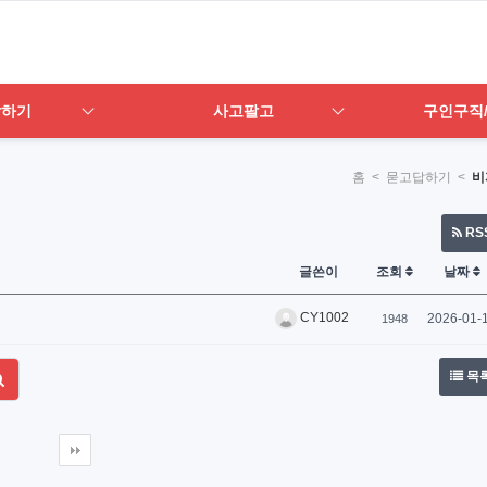
답하기
사고팔고
구인구직
홈
< 묻고답하기 <
비
RS
글쓴이
조회
날짜
CY1002
2026-01-
1948
목