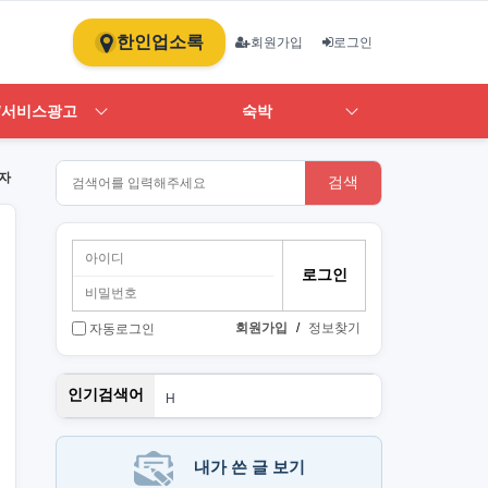
한인업소록
회원가입
로그인
/서비스광고
숙박
자
검색
회원가입
/
정보찾기
자동로그인
스
인기검색어
H
1
ST
art
뉴몰
내가 쓴 글 보기
PT