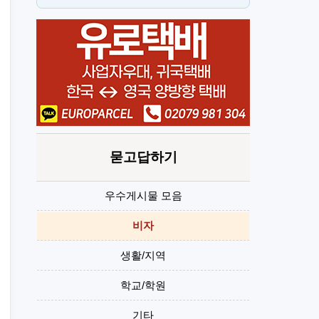
스
H
묻고답하기
우수게시물 모음
비자
생활/지역
학교/학원
기타