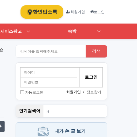
한인업소록
회원가입
로그인
/서비스광고
숙박
슨
검색
회원가입
/
정보찾기
자동로그인
단기
인기검색어
H
1
st
스
록
PT
내가 쓴 글 보기
Art