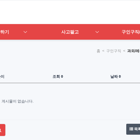
답하기
사고팔고
구인구직
홈
< 구인구직 <
과외/레
쓴이
조회
날짜
게시물이 없습니다.
목