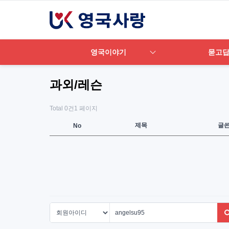
영국이야기
묻고
과외/레슨
Total 0건
1 페이지
제목
글
No