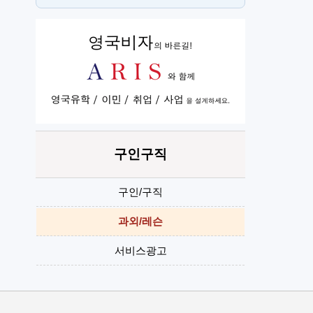
단기
H
구인구직
구인/구직
과외/레슨
서비스광고