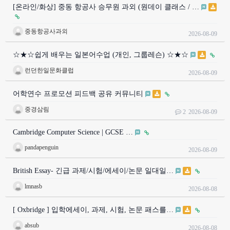
[온라인/화상] 중동 항공사 승무원 과외 (원데이 클래스 / …
중동항공사과외
2026-08-09
☆★☆쉽게 배우는 일본어수업 (개인, 그룹레슨) ☆★☆
런던한일문화클럽
2026-08-09
어학연수 프로모션 피드백 공유 커뮤니티
중경삼림
2
2026-08-09
Cambridge Computer Science | GCSE …
pandapenguin
2026-08-09
British Essay- 긴급 과제/시험/에세이/논문 일대일…
lmnasb
2026-08-08
[ Oxbridge ] 입학에세이, 과제, 시험, 논문 패스를…
absub
2026-08-08