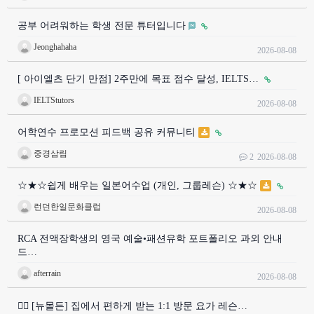
공부 어려워하는 학생 전문 튜터입니다
Jeonghahaha
2026-08-08
[ 아이엘츠 단기 만점] 2주만에 목표 점수 달성, IELTS…
IELTStutors
2026-08-08
어학연수 프로모션 피드백 공유 커뮤니티
중경삼림
2
2026-08-08
☆★☆쉽게 배우는 일본어수업 (개인, 그룹레슨) ☆★☆
런던한일문화클럽
2026-08-08
RCA 전액장학생의 영국 예술•패션유학 포트폴리오 과외 안내
드…
afterrain
2026-08-08
🧘‍♀️ [뉴몰든] 집에서 편하게 받는 1:1 방문 요가 레슨…