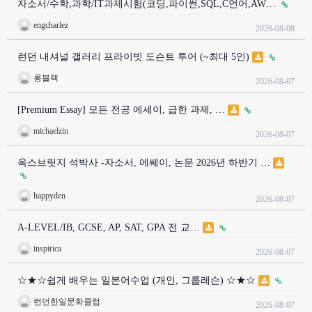
자소서/수학,과학/IT과제시험(코딩,파이썬,SQL,C언어,AW…
engcharlez
2026-08-08
런던 내셔널 갤러리 프라이빗 도슨트 투어 (~최대 5인)
롱블랙
2026-08-07
[Premium Essay] 모든 전공 에세이, 급한 과제, …
michaelzin
2026-08-07
옥스브릿지 석박사 -자소서, 에쎄이, 논문 2026년 하반기 …
happyden
2026-08-07
A-LEVEL/IB, GCSE, AP, SAT, GPA 전 교…
inspirica
2026-08-07
☆★☆쉽게 배우는 일본어수업 (개인, 그룹레슨) ☆★☆
런던한일문화클럽
2026-08-07