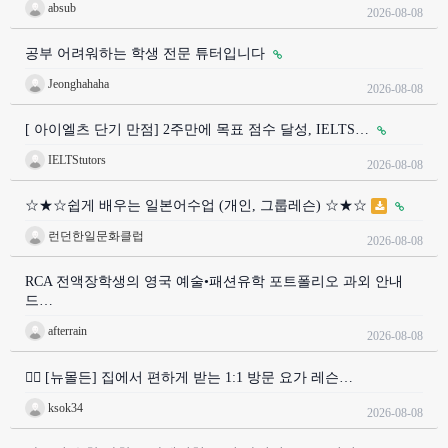
absub
2026-08-08
공부 어려워하는 학생 전문 튜터입니다
Jeonghahaha
2026-08-08
[ 아이엘츠 단기 만점] 2주만에 목표 점수 달성, IELTS…
IELTStutors
2026-08-08
☆★☆쉽게 배우는 일본어수업 (개인, 그룹레슨) ☆★☆
런던한일문화클럽
2026-08-08
RCA 전액장학생의 영국 예술•패션유학 포트폴리오 과외 안내
드…
afterrain
2026-08-08
🧘‍♀️ [뉴몰든] 집에서 편하게 받는 1:1 방문 요가 레슨…
ksok34
2026-08-08