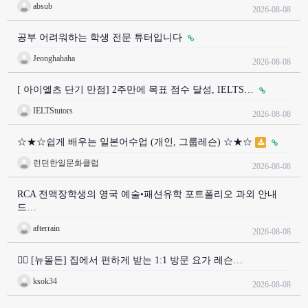
absub
2026-08-08
공부 어려워하는 학생 전문 튜터입니다
Jeonghahaha
2026-08-08
[ 아이엘츠 단기 만점] 2주만에 목표 점수 달성, IELTS…
IELTStutors
2026-08-08
☆★☆쉽게 배우는 일본어수업 (개인, 그룹레슨) ☆★☆
런던한일문화클럽
2026-08-08
RCA 전액장학생의 영국 예술•패션유학 포트폴리오 과외 안내
드…
afterrain
2026-08-08
🧘‍♀️ [뉴몰든] 집에서 편하게 받는 1:1 방문 요가 레슨…
ksok34
2026-08-08