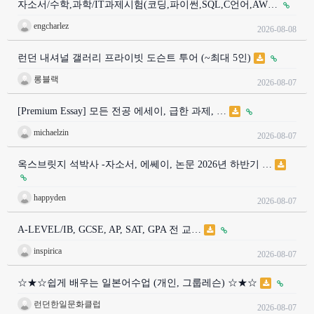
자소서/수학,과학/IT과제시험(코딩,파이썬,SQL,C언어,AW…
engcharlez
2026-08-08
런던 내셔널 갤러리 프라이빗 도슨트 투어 (~최대 5인)
롱블랙
2026-08-07
[Premium Essay] 모든 전공 에세이, 급한 과제, …
michaelzin
2026-08-07
옥스브릿지 석박사 -자소서, 에쎄이, 논문 2026년 하반기 …
happyden
2026-08-07
A-LEVEL/IB, GCSE, AP, SAT, GPA 전 교…
inspirica
2026-08-07
☆★☆쉽게 배우는 일본어수업 (개인, 그룹레슨) ☆★☆
런던한일문화클럽
2026-08-07