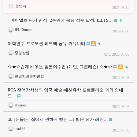
운영자
2021-08-15
[ 아이엘츠 단기 만점] 2주만에 목표 점수 달성, IELTS…
IELTStutors
2026-08-08
어학연수 프로모션 피드백 공유 커뮤니티
중경삼림
2
2026-08-08
☆★☆쉽게 배우는 일본어수업 (개인, 그룹레슨) ☆★☆
런던한일문화클럽
2026-08-08
RCA 전액장학생의 영국 예술•패션유학 포트폴리오 과외 안내
드…
afterrain
2026-08-08
🧘‍♀️ [뉴몰든] 집에서 편하게 받는 1:1 방문 요가 레슨…
ksok34
2026-08-08