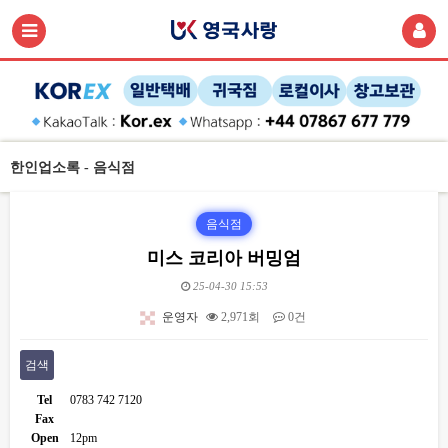
한인업소록 - 음식점
음식점
미스 코리아 버밍엄
25-04-30 15:53
운영자
2,971회
0건
검색
Tel
0783 742 7120
Fax
Open
12pm