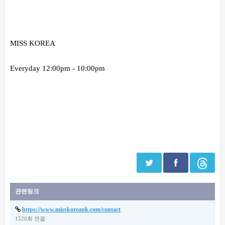
본문
MISS KOREA
Everyday 12:00pm - 10:00pm
관련링크
https://www.misskoreauk.com/contact
1520회 연결