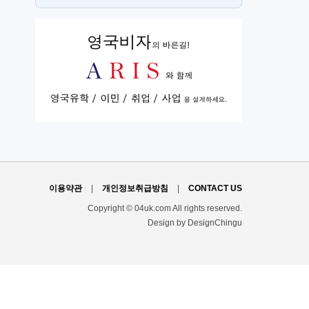
스
H
이용약관
|
개인정보취급방침
|
CONTACT US
Copyright © 04uk.com All rights reserved.
Design by DesignChingu