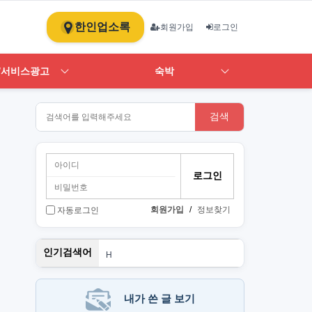
한인업소록
회원가입
로그인
/서비스광고
숙박
검색
회원가입
/
정보찾기
자동로그인
스
인기검색어
H
1
ST
art
뉴몰
내가 쓴 글 보기
PT