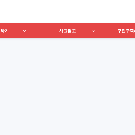
답하기
사고팔고
구인구직