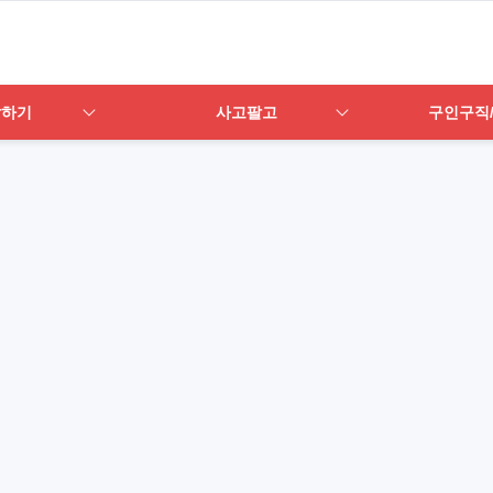
답하기
사고팔고
구인구직