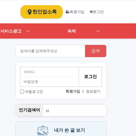
한인업소록
회원가입
로그인
/서비스광고
숙박
검색
회원가입
/
정보찾기
자동로그인
스
인기검색어
H
1
ST
art
뉴몰
내가 쓴 글 보기
PT