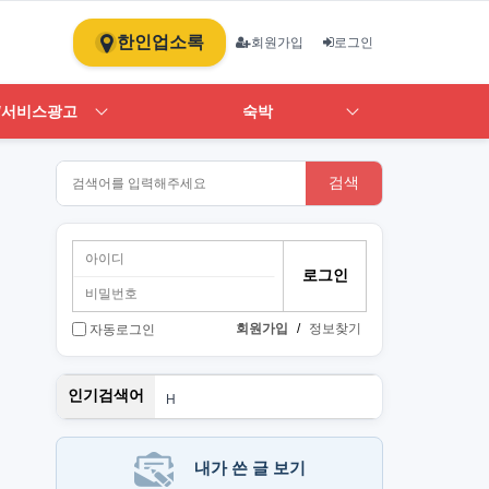
한인업소록
회원가입
로그인
/서비스광고
숙박
검색
회원가입
/
정보찾기
자동로그인
스
인기검색어
H
1
ST
art
뉴몰
내가 쓴 글 보기
PT