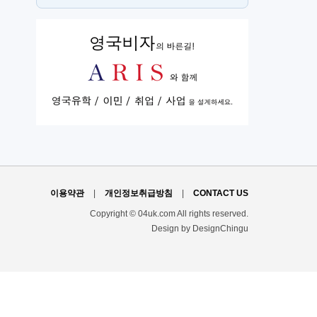
스
H
이용약관
|
개인정보취급방침
|
CONTACT US
Copyright © 04uk.com All rights reserved.
Design by DesignChingu