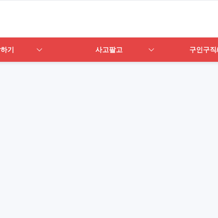
답하기
사고팔고
구인구직