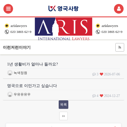
이런저런이야기
1년 생활비가 얼마나 들까요?
녹색정원
3
2026-07-06
영국으로 이민가고 싶습니다
우유유유우
4
2024-12-27
목록