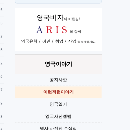
스
H
16
23
17
15
영국이야기
12
16
공지사항
17
이런저런이야기
29
영국일기
영국사진앨범
23
영사 사진전 수상작