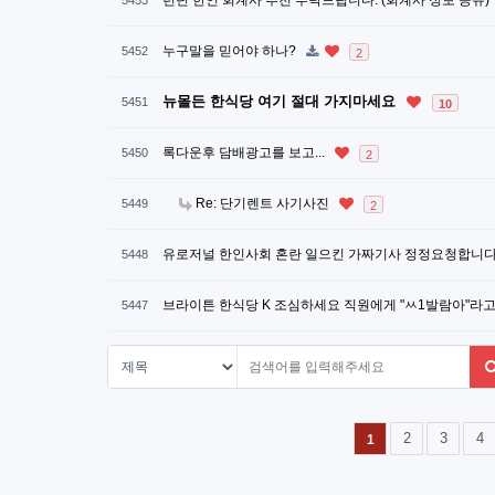
런던 한인 회계사 추천 부탁드립니다. (회계사 정보 공유)
5453
누구말을 믿어야 하나?
5452
2
뉴몰든 한식당 여기 절대 가지마세요
5451
10
록다운후 담배광고를 보고...
5450
2
Re: 단기렌트 사기사진
5449
2
유로저널 한인사회 혼란 일으킨 가짜기사 정정요청합니다
5448
브라이튼 한식당 K 조심하세요 직원에게 "ㅆ1발람아"라
5447
다음
맨끝
2
3
4
1