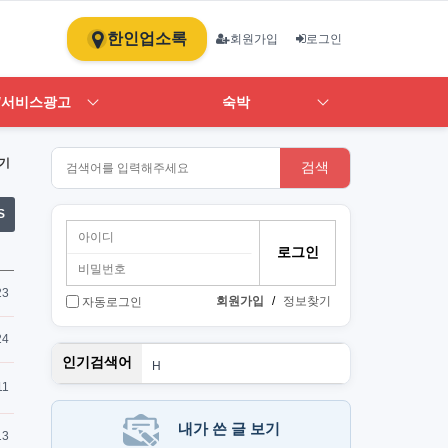
한인업소록
회원가입
로그인
/서비스광고
숙박
기
검색
S
23
회원가입
/
정보찾기
자동로그인
24
스
인기검색어
H
1
11
st
PT
단기
내가 쓴 글 보기
13
Art