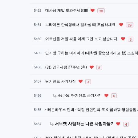
대사님 제발 도와주세요!!!!
5462
30
브라이튼 한식당에서 일하실 때 조심하세요.
5461
29
어르신들 저질 싸움 이제 그만 보고 싶습니다.
5460
8
단기방 구하는 여자아이 (대학원 졸업생이라고 함) 조심
5459
(경) 영국사랑 27주년 (축)
5458
8
단기렌트 사기사진
5457
3
Re: Re: 단기렌트 사기사진
5456
6
<레몬하우스 민박> 악질 한인민박 또 이름바꿔 영업중입
5455
서브렛 사업하는 나쁜 사업자들?
5454
4