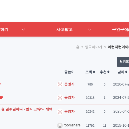
답하기
사고팔고
구인구직
홈
< 영국이야기 <
이런저런이야
RS
글쓴이
조회
추천
날짜
운영자
2026-07-
780
0
운영자
2024-07-
10318
1
 억 원 일주일마다 2번씩 고/수익 재택
2025-04-
운영자
10242
0
roomshare
2015-10-
11792
11