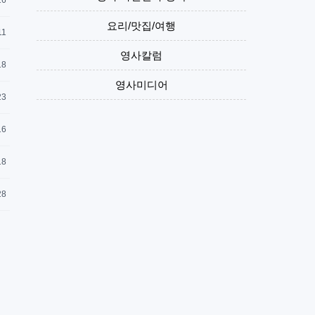
16
요리/맛집/여행
11
영사칼럼
18
영사미디어
23
16
18
28