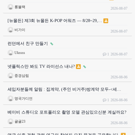
롱블랙
2026-08-07
[뉴몰든] 제3회 뉴몰든 K-POP 어워즈 — 8/28~29,…
비가이
2026-08-07
런던에서 친구 만들기
Ukssss
1
2026-08-07
넷플릭스만 봐도 TV 라이선스 내나?
중경삼림
2026-08-06
세입자분들께 알림 : 집계약, (주인 비거주)방계약 모두-<세…
영국가디언
1
2026-08-06
베이비 스튜디오 포트폴리오 촬영 모델 관심있으신분 계실까요?
귤귤23
2026-08-06