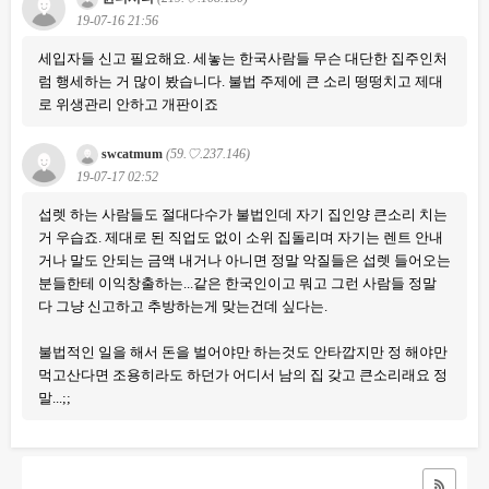
19-07-16 21:56
세입자들 신고 필요해요. 세놓는 한국사람들 무슨 대단한 집주인처
럼 행세하는 거 많이 봤습니다. 불법 주제에 큰 소리 떵떵치고 제대
로 위생관리 안하고 개판이죠
swcatmum
(59.♡.237.146)
19-07-17 02:52
섭렛 하는 사람들도 절대다수가 불법인데 자기 집인양 큰소리 치는
거 우습죠. 제대로 된 직업도 없이 소위 집돌리며 자기는 렌트 안내
거나 말도 안되는 금액 내거나 아니면 정말 악질들은 섭렛 들어오는
분들한테 이익창출하는...같은 한국인이고 뭐고 그런 사람들 정말
다 그냥 신고하고 추방하는게 맞는건데 싶다는.
불법적인 일을 해서 돈을 벌어야만 하는것도 안타깝지만 정 해야만
먹고산다면 조용히라도 하던가 어디서 남의 집 갖고 큰소리래요 정
말...;;