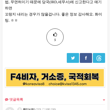
법, 무면허이기 때문에 당국(IRD,세무서)에 신고한다고 얘기
하면
꼬랑지 내리는 경우가 많을겁니다. 좋은 정보 감사해요. 화이
팅. ㅎㅎ
5
댓글목록
윈디시티
(219.♡.108.130)