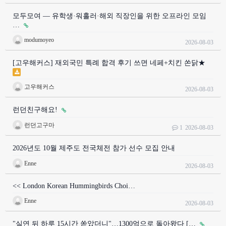
모두모여 — 유학생·워홀러·해외 직장인을 위한 오프라인 모임
…
modumoyeo
2026-08-03
[고우해커스] 재외국민 특례 합격 후기 쓰면 네페+치킨 쏜닭★
고우해커스
2026-08-03
런던친구해요!
런던고구마
1
2026-08-03
2026년도 10월 제주도 전국체전 참가 선수 모집 안내
Enne
2026-08-03
<< London Korean Hummingbirds Choi…
Enne
2026-08-03
"실연 뒤 하루 15시간 쏟았더니"…1300억으로 돌아왔다 […