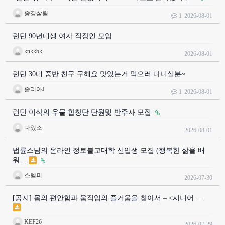
중경삼림
1
2026-08-01
런던 90년대생 여자 직장인 모임
knkkbk
2026-08-01
런던 30대 중반 친구 구해요 맛있는거 먹으러 다니실분~
줄리아J
1
2026-08-01
런던 이삭의 우물 합창단 단원및 반주자 모집
다있소
2026-08-01
법륜스님의 온라인 정토불교대학 신입생 모집 (행복한 삶을 배
워…
스템피
2026-07-30
[공지] 몸의 편안함과 움직임의 즐거움을 찾아서 – <시니어 …
KEF26
2026-07-29