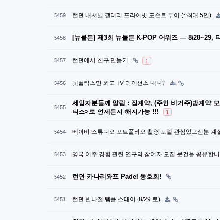
런던 내셔널 갤러리 프라이빗 도슨트 투어 (~최대 5인)
5459
[뉴몰든] 제3회 뉴몰든 K-POP 어워즈 — 8/28~29
5458
런던에서 친구 만들기
5457
1
넷플릭스만 봐도 TV 라이선스 내나?
5456
세입자분들께 알림 : 집계약, (주인 비거주)방계약 
5455
티스>로 언제든지 해지가능 !!!
1
베이비 스튜디오 포트폴리오 촬영 모델 관심있으신분 계
5454
영국 이주 경험 관련 연구의 참여자 모집 문건을 공유합니
5453
런던 카나리와프 Padel 동호회!
5452
런던 반나절 템플 스테이 (8/29 토)
5451