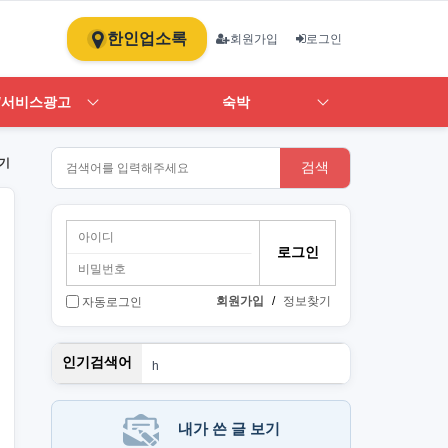
한인업소록
회원가입
로그인
/서비스광고
숙박
기
검색
회원가입
/
정보찾기
자동로그인
뉴몰든
인기검색어
h
1
st
PT
art
내가 쓴 글 보기
단기