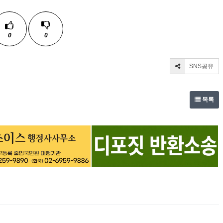
0
0
SNS공유
목록