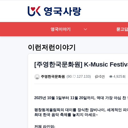
영국이야기
묻고
이런저런이야기
[주영한국문화원] K-Music Festiva
주영한국문화원
(90.♡.127.133)
0건
4,925회
2025
년
10
월
1
일부터
11
월
20
일까지
,
역대
가장
야심
찬
평창동계올림픽의
대미를
장식한
잠비나이
,
세계적인
피
최대
한국
음악
축제를
놓치지
마세요
~
전체
라인업
: