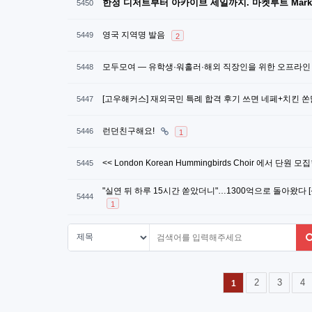
한정 디저트부터 아카이브 세일까지. 마켓루트 Market 
5450
영국 지역명 발음
5449
2
모두모여 — 유학생·워홀러·해외 직장인을 위한 오프라인
5448
[고우해커스] 재외국민 특례 합격 후기 쓰면 네페+치킨 
5447
런던친구해요!
5446
1
<< London Korean Hummingbirds Choir 에서 단원 모
5445
"실연 뒤 하루 15시간 쏟았더니"…1300억으로 돌아왔다 
5444
1
다음
맨끝
2
3
4
1