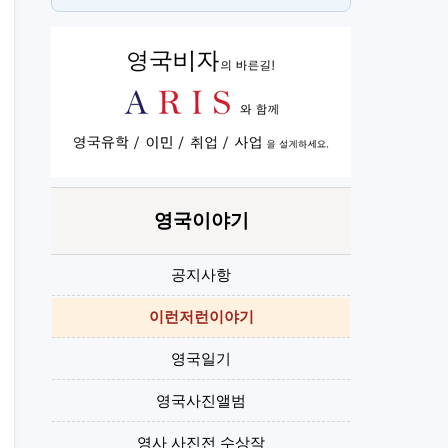
뉴몰든
h
영국이야기
공지사항
이런저런이야기
영국일기
영국사진앨범
영사 사진전 수상작