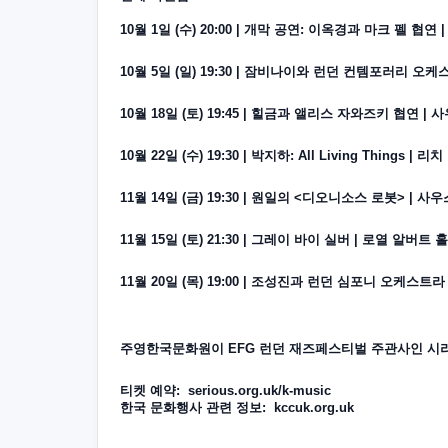
10
월
1
일
(
수
) 20:00
|
개막
공연
:
이옥경과
마크
펠
협연
10
월
5
일
(
일
)
19:30 |
잠비나이와
런던
컨템포러리
오케
10
월
18
일
(
토
) 19:45
|
힐금과
앨리스
자와즈키
협연
|
사
10
월
22
일
(
수
) 19:30
|
박지하
: All Living Things |
리치
11
월
14
일
(
금
) 19:30
|
원일의
<
디오니소스
로봇
> |
사우
11
월
15
일
(
토
) 21:30
|
그레이
바이
실버
|
로열
알버트
홀
11
월
20
일
(
목
) 19:00
|
조성진과
런던
심포니
오케스트라
주영한국문화원이
EFG
런던
재즈페스티벌
주관사인
시
티켓
예약
: serious.org.uk/k-music
한국
문화행사
관련
정보
: kccuk.org.uk