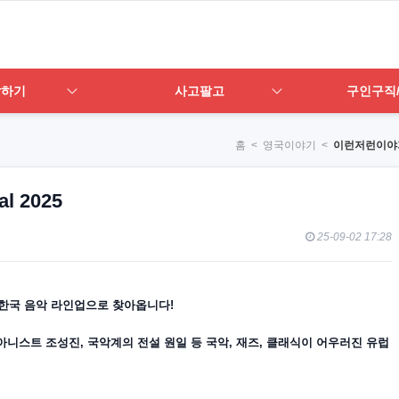
답하기
사고팔고
구인구직
홈
< 영국이야기 <
이런저런이야
l 2025
25-09-02 17:28
한국
음악
라인업으로
찾아옵니다
!
아니스트
조성진
,
국악계의
전설
원일
등
국악
,
재즈
,
클래식이
어우러진
유럽