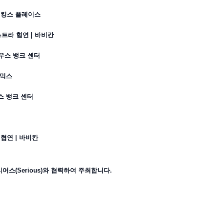
|
킹스
플레이스
스트라
협연
|
바비칸
우스
뱅크
센터
믹스
스
뱅크
센터
협연
|
바비칸
리어스
(Serious)
와
협력하여
주최합니다
.