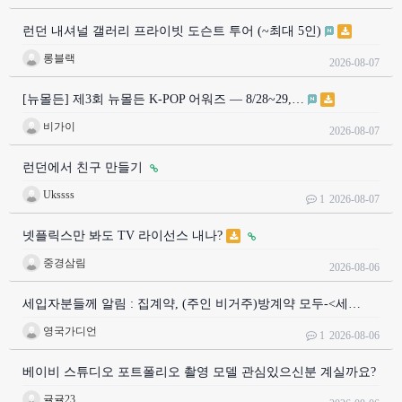
런던 내셔널 갤러리 프라이빗 도슨트 투어 (~최대 5인)
롱블랙
2026-08-07
[뉴몰든] 제3회 뉴몰든 K-POP 어워즈 — 8/28~29,…
비가이
2026-08-07
런던에서 친구 만들기
Ukssss
1
2026-08-07
넷플릭스만 봐도 TV 라이선스 내나?
중경삼림
2026-08-06
세입자분들께 알림 : 집계약, (주인 비거주)방계약 모두-<세…
영국가디언
1
2026-08-06
베이비 스튜디오 포트폴리오 촬영 모델 관심있으신분 계실까요?
귤귤23