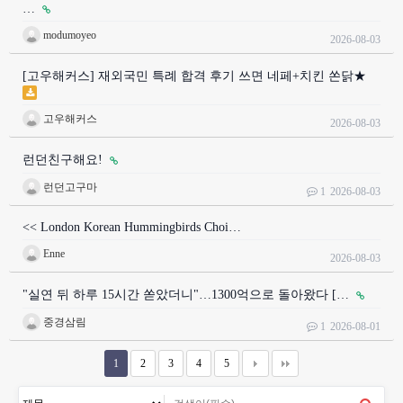
…
modumoyeo
2026-08-03
[고우해커스] 재외국민 특례 합격 후기 쓰면 네페+치킨 쏜닭★
고우해커스
2026-08-03
런던친구해요!
런던고구마
1
2026-08-03
<< London Korean Hummingbirds Choi…
Enne
2026-08-03
"실연 뒤 하루 15시간 쏟았더니"…1300억으로 돌아왔다 […
중경삼림
1
2026-08-01
1
2
3
4
5