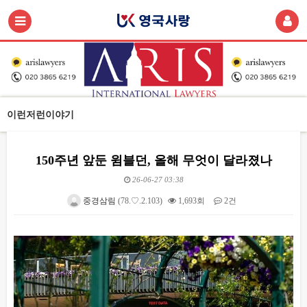
이런저런이야기
150주년 앞둔 윔블던, 올해 무엇이 달라졌나
26-06-27 03:38
중경삼림
(78.♡.2.103)
1,693회
2건
본문