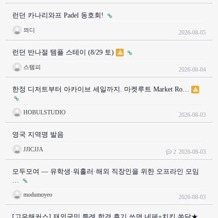
런던 카나리와프 Padel 동호회!
믜디
2026-08-05
런던 반나절 템플 스테이 (8/29 토)
스템피
2026-08-04
한정 디저트부터 아카이브 세일까지. 마켓루트 Market Ro…
HOBULSTUDIO
2026-08-03
영국 지역명 발음
JJICJJA
2
2026-08-03
모두모여 — 유학생·워홀러·해외 직장인을 위한 오프라인 모임
…
modumoyeo
2026-08-03
[고우해커스] 재외국민 특례 합격 후기 쓰면 네페+치킨 쏜닭★