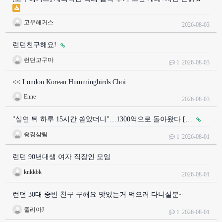
고우해커스
2026-08-03
런던친구해요!
런던고구마
1
2026-08-03
<< London Korean Hummingbirds Choi…
Enne
2026-08-03
"실연 뒤 하루 15시간 쏟았더니"…1300억으로 돌아왔다 […
중경삼림
1
2026-08-01
런던 90년대생 여자 직장인 모임
knkkbk
2026-08-01
런던 30대 중반 친구 구해요 맛있는거 먹으러 다니실분~
줄리아J
1
2026-08-01