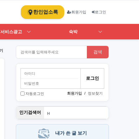
한인업소록
회원가입
로그인
/서비스광고
숙박
기
검색
회원가입
/
정보찾기
자동로그인
스
인기검색어
H
1
ST
art
뉴몰
내가 쓴 글 보기
PT