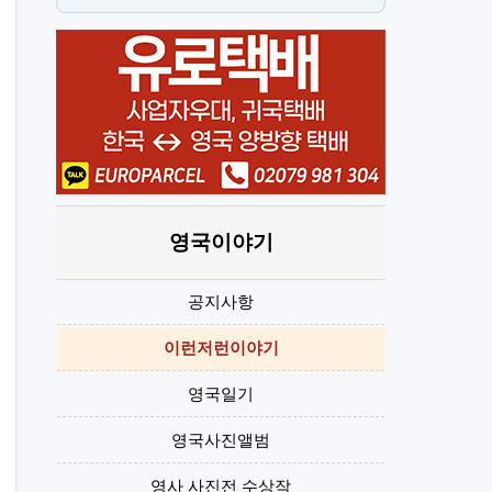
스
H
영국이야기
공지사항
이런저런이야기
영국일기
영국사진앨범
영사 사진전 수상작