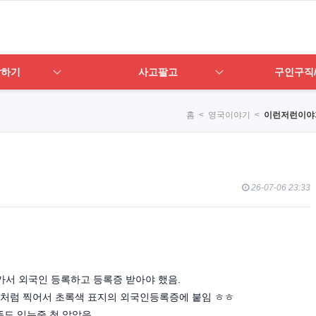
답하기
사고팔고
구인구직
홈
< 영국이야기 <
이런저런이야
26-07-06 23:33
가서 외국인 등록하고 등록증 받아야 했음.
처럼 찍어서 초록색 표지의 외국인등록증에 붙임 ㅎㅎ
뜻도 있는줄 첨 알았음.