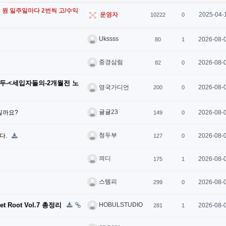
 억 원 일주일마다 2번씩 고/수익
2025-04-
운영자
10222
0
Ukssss
2026-08-
80
1
중경삼림
2026-08-
82
0
모두-<세입자들의-2개월전 노
2026-08-
영국가디언
200
0
귤귤23
실까요?
2026-08-
149
0
청두부
다.
2026-08-
127
0
믜디
2026-08-
175
1
스템피
2026-08-
299
0
Root Vol.7 총정리
HOBULSTUDIO
2026-08-
281
1