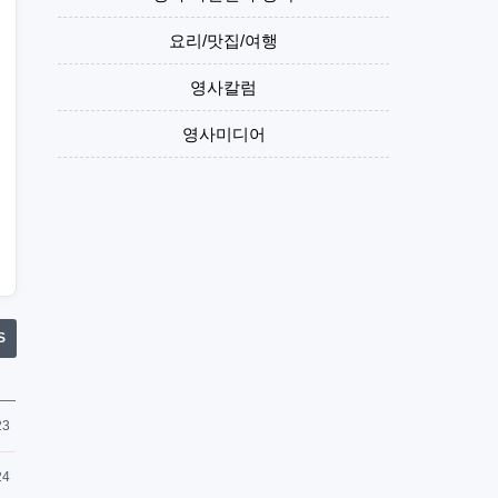
요리/맛집/여행
영사칼럼
영사미디어
S
23
24