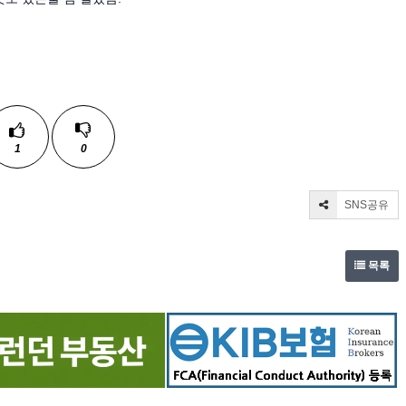
1
0
SNS공유
목록