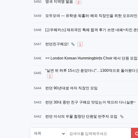
영국 지역명 발음
5450
2
모두모여 — 유학생·워홀러·해외 직장인을 위한 오프라인
5449
[고우해커스] 재외국민 특례 합격 후기 쓰면 네페+치킨 
5448
런던친구해요!
5447
1
<< London Korean Hummingbirds Choir 에서 단원 모
5446
"실연 뒤 하루 15시간 쏟았더니"…1300억으로 돌아왔다 
5445
1
런던 90년대생 여자 직장인 모임
5444
런던 30대 중반 친구 구해요 맛있는거 먹으러 다니실분~
5443
런던 이삭의 우물 합창단 단원및 반주자 모집
5442