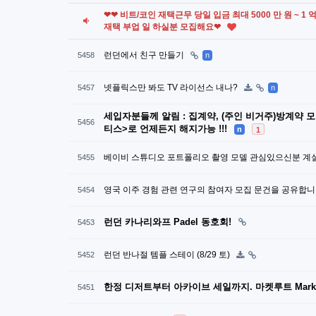
❤❤ 비트/코인 재택근무 당일 입금 최대 5000 만 원 ~ 1
재택 부업 일 하실분 모집해요❤
런던에서 친구 만들기
5458
n
넷플릭스만 봐도 TV 라이선스 내나?
5457
n
세입자분들께 알림 : 집계약, (주인 비거주)방계약 
5456
티스>로 언제든지 해지가능 !!!
n
1
베이비 스튜디오 포트폴리오 촬영 모델 관심있으신분 계
5455
영국 이주 경험 관련 연구의 참여자 모집 문건을 공유합니
5454
런던 카나리와프 Padel 동호회!
5453
런던 반나절 템플 스테이 (8/29 토)
5452
한정 디저트부터 아카이브 세일까지. 마켓루트 Market 
5451