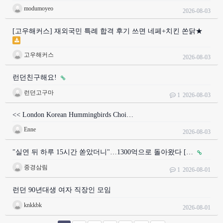
modumoyeo
2026-08-03
[고우해커스] 재외국민 특례 합격 후기 쓰면 네페+치킨 쏜닭★
고우해커스
2026-08-03
런던친구해요!
런던고구마
1
2026-08-03
<< London Korean Hummingbirds Choi…
Enne
2026-08-03
"실연 뒤 하루 15시간 쏟았더니"…1300억으로 돌아왔다 […
중경삼림
1
2026-08-01
런던 90년대생 여자 직장인 모임
knkkbk
2026-08-01