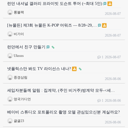
런던 내셔널 갤러리 프라이빗 도슨트 투어 (~최대 5인)
롱블랙
2026-08-07
[뉴몰든] 제3회 뉴몰든 K-POP 어워즈 — 8/28~29,…
비가이
2026-08-07
런던에서 친구 만들기
Ukssss
1
2026-08-07
넷플릭스만 봐도 TV 라이선스 내나?
중경삼림
2026-08-06
세입자분들께 알림 : 집계약, (주인 비거주)방계약 모두-<세…
영국가디언
1
2026-08-06
베이비 스튜디오 포트폴리오 촬영 모델 관심있으신분 계실까요?
귤귤23
2026-08-06