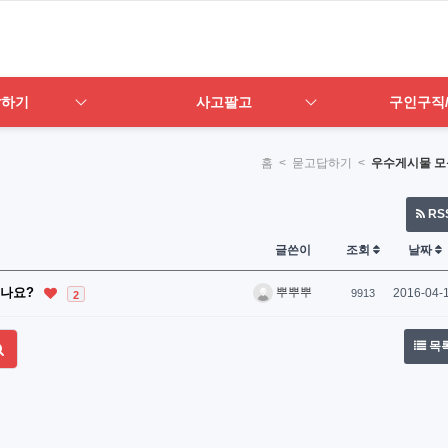
답하기
사고팔고
구인구직
홈
< 묻고답하기 <
우수게시물 모
RS
글쓴이
조회
날짜
있나요?
뿌뿌뿌
2016-04-
9913
2
목