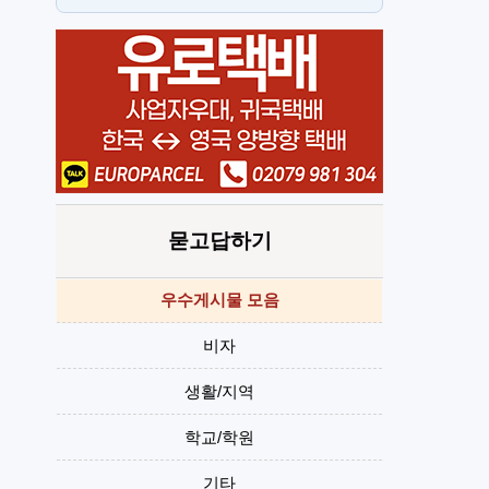
스
H
묻고답하기
우수게시물 모음
비자
생활/지역
학교/학원
기타