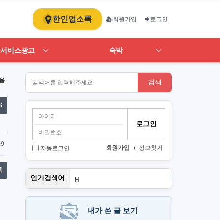
한인업소록
회원가입
로그인
/서비스광고
숙박
음
검색
S
19
회원가입
/
정보찾기
자동로그인
록
스
인기검색어
H
1
ST
art
뉴몰
내가 쓴 글 보기
PT