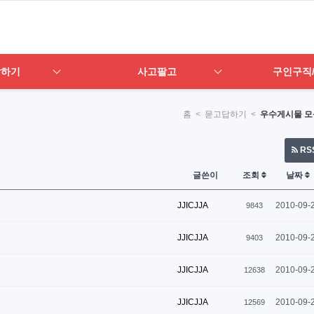
답하기
사고팔고
구인구직
홈
< 묻고답하기 <
우수게시물 모
RS
글쓴이
조회
날짜
JJICJJA
2010-09-
9843
JJICJJA
2010-09-
9403
JJICJJA
2010-09-
12638
JJICJJA
2010-09-
12569