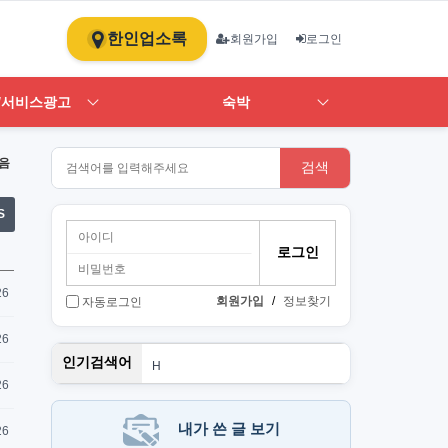
한인업소록
회원가입
로그인
/서비스광고
숙박
음
검색
S
26
회원가입
/
정보찾기
자동로그인
26
단기
인기검색어
H
1
26
st
스
PT
내가 쓴 글 보기
26
Art