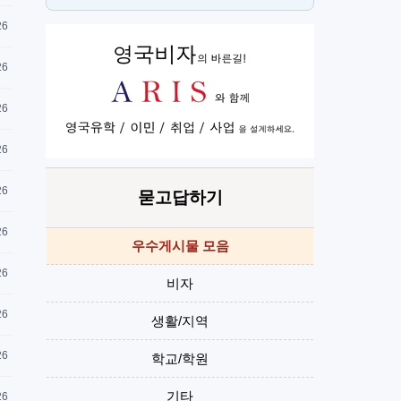
단기
H
26
26
26
26
26
묻고답하기
26
우수게시물 모음
26
비자
26
생활/지역
26
학교/학원
기타
26