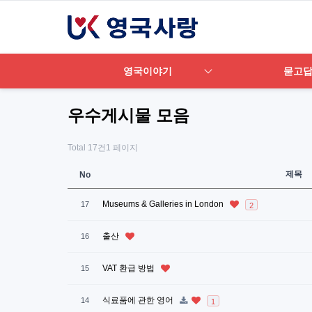
영국이야기
묻고
우수게시물 모음
Total 17건
1 페이지
제목
No
Museums & Galleries in London
17
2
출산
16
VAT 환급 방법
15
식료품에 관한 영어
14
1