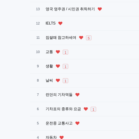
영국 영주권 / 시민권 취득하기
13
IELTS
12
짐쌀때 참고하세여
11
5
교통
10
1
생활
9
1
날씨
8
1
런던의 기차역들
7
기차표의 종류와 요금
6
1
운전중 교통사고
5
자동차
4