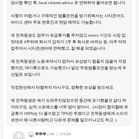
당사항 확인 후, local citizens advice 로 연락하여 물어보면 됩니다.
사항이 어렵거나 구체적인 법률조언을 받기위해서는 시티즌어드
바이스 센터 무료 변호인과 면담 예약도 가능합니다.
제 친척동생도 업주가 유급휴가를 주지않고 notice 기간도 사장 입
맛대로 4주뒤에 퇴사가 갑자기 2주 후 퇴사로 바뀌는 등, 아주 악덕
업주여서 시티즌센터에 연락했고, 잘 해결 되었습니다.
제 친척동생은 노동계약서가 없어서 보상받기 힘들지 않을까 걱정
했지만, NI기록으로도 가능했으니 일단 무료법률조언을 받는게 우
선일듯 보입니다.
적정한선에서 타협하지 마시구요, 정확한 보상을 받으세요.
제 친척동생은 제가 도와주지않았으면 중간에 포기했을것 같다 하
더라구요. 심적 스트레스를 너무 많이 받아서... (사장이 합의할때 유
급휴가 100%는 다 줄수없고 70%만 주겠다고 친척동생에게 소리지
르면서 왜 다른사람하고 다르게 문제를 일으키냐고도 하고. )
뿌뿌뿌
(146.♡.214.68)