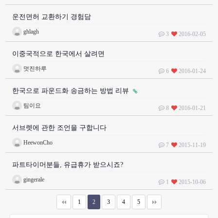
운전면허 교환하기 경험담
ghlagh
3
2016-02-05
이중국적으로 한국에서 살려면
멋진하루
6
2016-01-24
한국으로 파운드화 송금하는 방법 리뷰
팀이요
8
2016-01-21
서브렛에 관한 조언을 구합니다
HeewonCho
7
2015-11-19
파트타이머분들, 유급휴가 받으시죠?
gingerale
1
2015-10-06
1
2
3
4
5