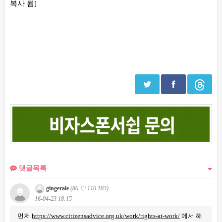
복사 됨]
댓글목록
gingerale
(86.♡.110.183)
16-04-23 18:15
먼저
https://www.citizensadvice.org.uk/work/rights-at-work/
에서 해