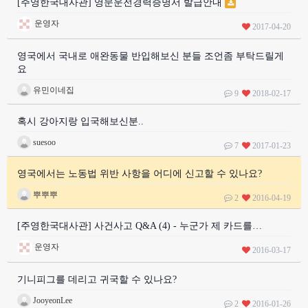
[주영한국대사관] 영문운전경력증명서 발급안내
운영자
2017-04-20
영국에서 국내로 애완동물 반입해보신 분들 조언좀 부탁드릴게
요
유민이네집
9
2018-02-17
혹시 강아지랑 입국해보신분..
suesoo
7
2017-01-23
영국에서는 노동법 위반 사항을 어디에 신고할 수 있나요?
뿌뿌뿌
2
2016-04-19
[주영한국대사관] 사건사고 Q&A (4) - 누군가 제 카드를…
운영자
2016-03-17
기니피그를 데리고 귀국할 수 있나요?
JooyeonLee
2
2016-01-26