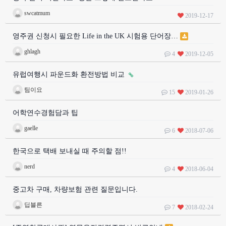
swcatmum
2019-12-17
영주권 신청시 필요한 Life in the UK 시험용 단어장…
ghlagh
4
2019-12-05
유럽여행시 파운드화 환전방법 비교
팀이요
15
2019-01-26
어학연수경험담과 팁
gaelle
6
2018-07-06
한국으로 택배 보내실 때 주의할 점!!
nerd
4
2018-06-04
중고차 구매, 차량보험 관련 질문입니다.
딥블른
7
2018-02-24