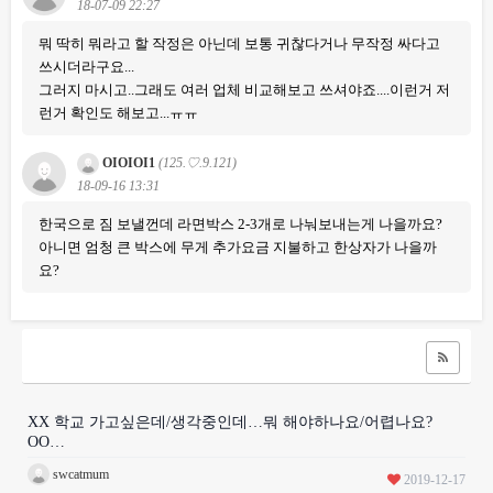
18-07-09 22:27
뭐 딱히 뭐라고 할 작정은 아닌데 보통 귀찮다거나 무작정 싸다고
쓰시더라구요...
그러지 마시고..그래도 여러 업체 비교해보고 쓰셔야죠....이런거 저
런거 확인도 해보고...ㅠㅠ
OIOIOI1
(125.♡.9.121)
18-09-16 13:31
한국으로 짐 보낼껀데 라면박스 2-3개로 나눠보내는게 나을까요?
아니면 엄청 큰 박스에 무게 추가요금 지불하고 한상자가 나을까
요?
XX 학교 가고싶은데/생각중인데…뭐 해야하나요/어렵나요?
OO…
swcatmum
2019-12-17