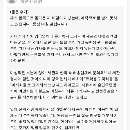
18-06-11 16:05
(짧은 후기)
제가 한국으로 돌아온 지 10일이 지났는데, 아직 택배를 받지 못하
고 있습니다. (통상 며칠 걸립니다.)
기다리다 지쳐 영국업체에 문의하자 그제서야 세관검사에 걸려있
다는군요. 영국에서 쓰던 물건들을 부친 거고 유학생 귀국화물로
부친 거라 세관검사를 받는 것도 이해가 되지 않는다고 하자, 운이
나빴다면서 서류를 몇 가지 준비해서 보내면 본인이 도와주겠다고
하더군요.
미심쩍은 부분이 많아, 세관과 한국 측 배송업체에 문의해보니 세관
검사에 걸린 것이 아니라 영국 업체가 애초에 "유학생 귀국화물"을
"이사화물'로 표기해서 보냈다고 하더군요. 사유서에 출입국증명
서에 여권사본에 월요일 아침부터 서류 떼러 다니고 반성문같은 사
유서를 작성하면서, 이게 뭐하는 짓인가 싶네요.
업체 선택 신중하게 하세요! 첫화면에서 눈에 확 띄어 이용한 이 업
체 정대 추천하지 않습니다. 애당초 금액을 잘못 청구할 때부터 기
분이 좋지 않았는데, 이런 식의 어이없는 실수를 저에게 뒤집어 씌
우는 것까지 정말 믿음이 안 가는 업체네요.