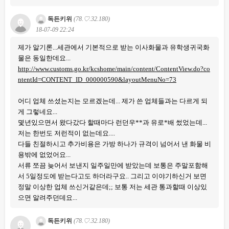
독든키위
(78.♡.32.180)
18-07-09 22:24
제가 알기론...세관에서 기본적으로 받는 이사화물과 유학생귀국화
물은 동일한데요...
http://www.customs.go.kr/kcshome/main/content/ContentView.do?co
ntentId=CONTENT_ID_000000590&layoutMenuNo=73
어디 업체 쓰셨는지는 모르겠는데... 제가 쓴 업체들과는 다르게 되
게 그렇네요...
몇년있으면서 왔다갔다 할때마다 런던우**과 유로*배 썼었는데...
저는 한번도 저런적이 없는데요....
다들 친절하시고 추가비용은 가방 하나가 규격이 넘어서 낸 화물 비
용밖에 없었어요...
서류 쪼끔 늦어서 보낸지 일주일만에 받았는데 보통은 주말포함해
서 5일정도에 받는다고도 하더라구요.. 그리고 이야기하신거 보면
정말 이상한 업체 쓰신거같은데;; 보통 저는 세관 통과할때 이상있
으면 알려주던데요...
독든키위
(78.♡.32.180)