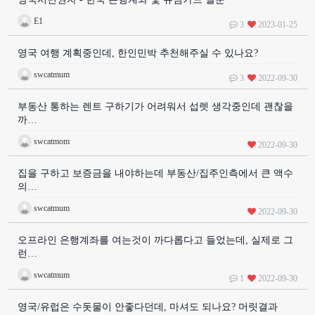
E1
3
2023-01-25
영국 여행 계획중인데, 한인민박 추천해주실 수 있나요?
swcatmum
3
2022-09-30
부동산 통하는 렌트 구하기가 어려워서 섭렛 생각중인데 괜찮을
까…
swcatmom
2022-09-30
집을 구하고 보증금을 내야하는데 부동산/집주인측에서 큰 액수
의…
swcatmum
2022-09-30
오프라인 은행계좌를 여는것이 까다롭다고 들었는데, 실제로 그
런…
swcatmum
1
2022-09-30
영국/유럽은 수돗물이 안좋다던데, 마셔도 되나요? 머릿결과