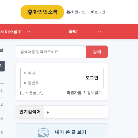
한인업소록
회원가입
로그인
/서비스광고
숙박
원
검색
S
01
회원가입
/
정보찾기
자동로그인
23
스
인기검색어
H
1
09
ST
art
뉴몰
내가 쓴 글 보기
28
PT