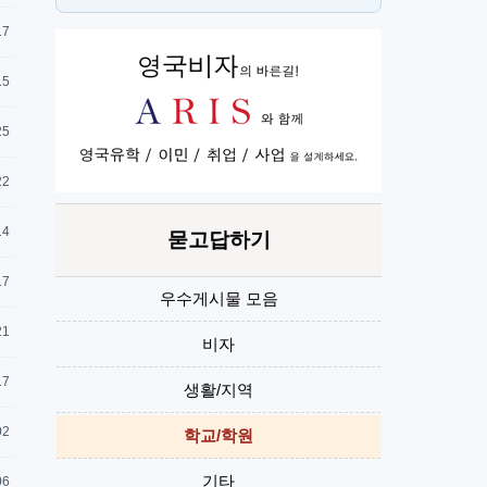
스
H
17
15
25
22
14
묻고답하기
17
우수게시물 모음
21
비자
17
생활/지역
02
학교/학원
기타
06