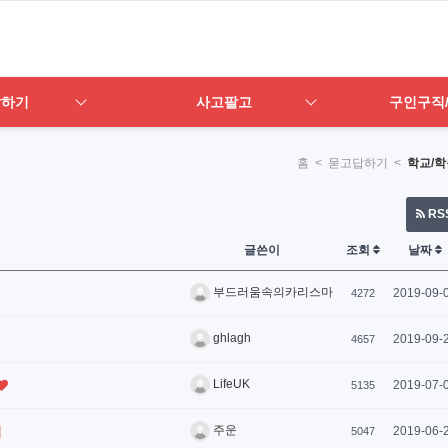
답하기
사고팔고
구인구직
홈
< 묻고답하기 <
학교/학
RS
글쓴이
조회
날짜
부드러움속의카리스마
2019-09-
4272
ghlagh
2019-09-
4657
LifeUK
2019-07-
5135
주운
2019-06-
5047