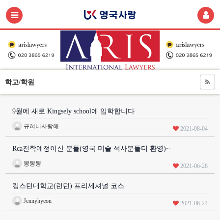
학교/학원
9월에 새로 Kingsely school에 입학합니다
규혀니사랑해
2021-08-04
Rca진학예정이신 분들(영국 미술 석사분들더 환영)~
뽕뽕뽕
2021-06-28
킹스턴대학교(런던) 프리세셔널 코스
Jennyhyeon
2021-06-24