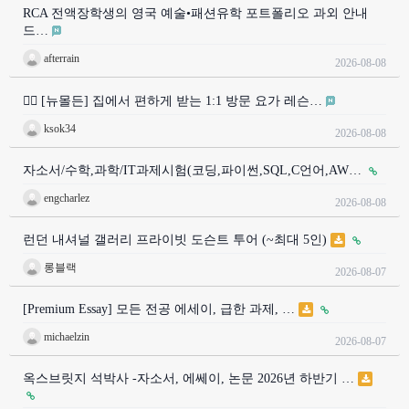
RCA 전액장학생의 영국 예술•패션유학 포트폴리오 과외 안내
드…
afterrain
2026-08-08
🧘‍♀️ [뉴몰든] 집에서 편하게 받는 1:1 방문 요가 레슨…
ksok34
2026-08-08
자소서/수학,과학/IT과제시험(코딩,파이썬,SQL,C언어,AW…
engcharlez
2026-08-08
런던 내셔널 갤러리 프라이빗 도슨트 투어 (~최대 5인)
롱블랙
2026-08-07
[Premium Essay] 모든 전공 에세이, 급한 과제, …
michaelzin
2026-08-07
옥스브릿지 석박사 -자소서, 에쎄이, 논문 2026년 하반기 …