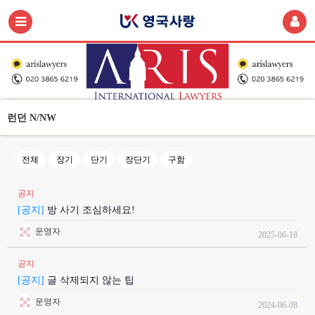
런던 N/NW
전체
장기
단기
장단기
구함
공지
[공지]
방 사기 조심하세요!
운영자
2025-06-18
공지
[공지]
글 삭제되지 않는 팁
운영자
2024-06-08