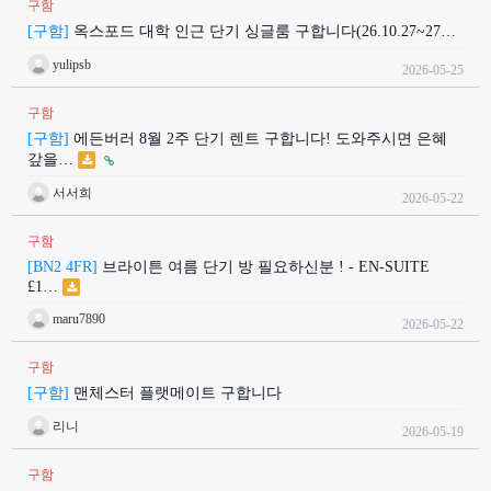
구함
[구함]
옥스포드 대학 인근 단기 싱글룸 구합니다(26.10.27~27…
yulipsb
2026-05-25
구함
[구함]
에든버러 8월 2주 단기 렌트 구합니다! 도와주시면 은혜
갚을…
서서희
2026-05-22
구함
[BN2 4FR]
브라이튼 여름 단기 방 필요하신분 ! - EN-SUITE
£1…
maru7890
2026-05-22
구함
[구함]
맨체스터 플랫메이트 구합니다
리니
2026-05-19
구함