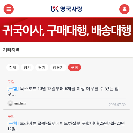
기타지역
전체
장기
단기
장단기
구함
구함
[구함]
옥스포드 10월 12일부터 6개월 이상 머무를 수 있는 집
구…
unichem
2026-07-30
구함
[구함]
브라이튼 플랫/플랫메이트하실분 구합니다(26년7월~28년
12월…