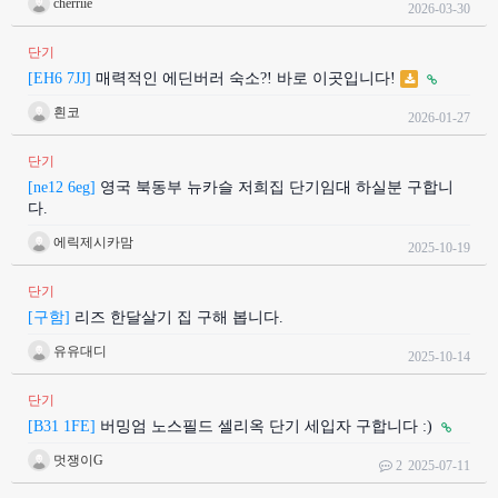
cherriie
2026-03-30
단기
[EH6 7JJ]
매력적인 에딘버러 숙소?! 바로 이곳입니다!
흰코
2026-01-27
단기
[ne12 6eg]
영국 북동부 뉴카슬 저희집 단기임대 하실분 구합니
다.
에릭제시카맘
2025-10-19
단기
[구함]
리즈 한달살기 집 구해 봅니다.
유유대디
2025-10-14
단기
[B31 1FE]
버밍엄 노스필드 셀리옥 단기 세입자 구합니다 :)
멋쟁이G
2
2025-07-11