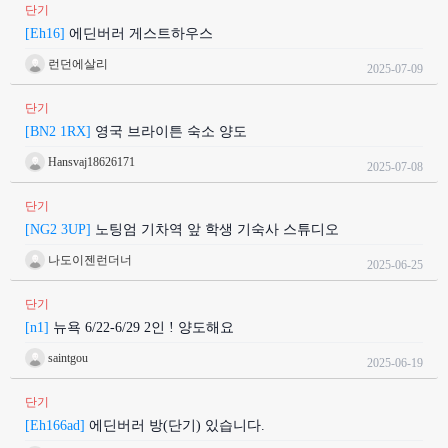
단기
[Eh16]
에딘버러 게스트하우스
런던에살리
2025-07-09
단기
[BN2 1RX]
영국 브라이튼 숙소 양도
Hansvaj18626171
2025-07-08
단기
[NG2 3UP]
노팅엄 기차역 앞 학생 기숙사 스튜디오
나도이젠런더너
2025-06-25
단기
[n1]
뉴욕 6/22-6/29 2인 ! 양도해요
saintgou
2025-06-19
단기
[Eh166ad]
에딘버러 방(단기) 있습니다.