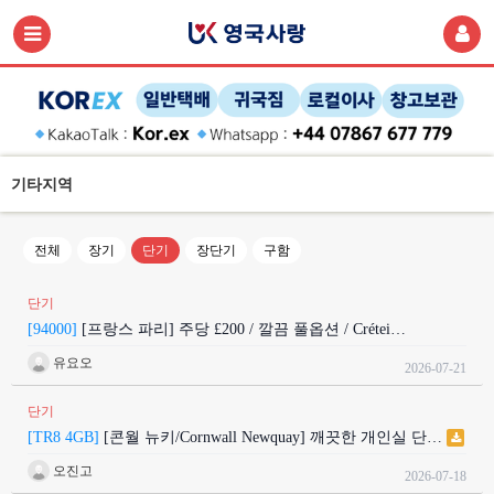
기타지역
전체
장기
단기
장단기
구함
단기
[94000]
[프랑스 파리] 주당 £200 / 깔끔 풀옵션 / Crétei…
유요오
2026-07-21
단기
[TR8 4GB]
[콘월 뉴키/Cornwall Newquay] 깨끗한 개인실 단…
오진고
2026-07-18