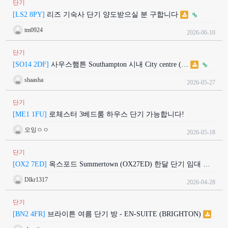
단기
[LS2 8PY]
리즈 기숙사 단기 양도받으실 분 구합니다
tm0924
2026-06-10
단기
[SO14 2DF]
사우스햄튼 Southampton 시내 City centre (…
shaasha
2026-05-27
단기
[ME1 1FU]
로체스터 3베드룸 하우스 단기 가능합니다!
오잉ㅇㅇ
2026-05-18
단기
[OX2 7ED]
옥스포드 Summertown (OX27ED) 한달 단기 임대 …
Dlkr1317
2026-04-28
단기
[BN2 4FR]
브라이튼 여름 단기 방 - EN-SUITE (BRIGHTON)