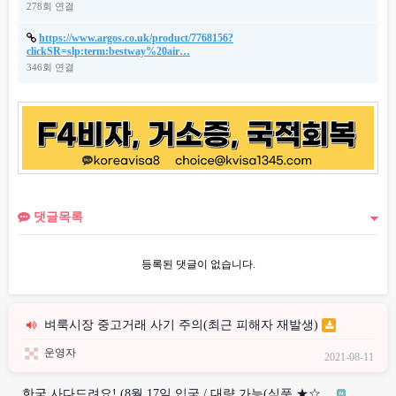
278회 연결
https://www.argos.co.uk/product/7768156?
clickSR=slp:term:bestway%20air…
346회 연결
댓글목록
등록된 댓글이 없습니다.
벼룩시장 중고거래 사기 주의(최근 피해자 재발생)
운영자
2021-08-11
한국 사다드려요! (8월 17일 입국 / 대량 가능(식품,★☆…