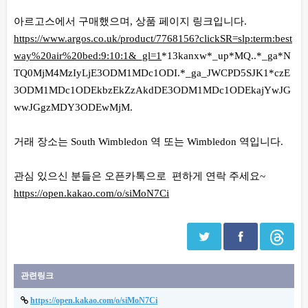
아르고스에서 구매했으며, 상품 페이지 링크입니다.
https://www.argos.co.uk/product/7768156?clickSR=slp:term:best
way%20air%20bed:9:10:1&_gl=1
*13kanxw*_up*MQ..*_ga*N
TQ0MjM4MzIyLjE3ODM1MDc1ODI.*_ga_JWCPD5SJK1*czE
3ODM1MDc1ODEkbzEkZzAkdDE3ODM1MDc1ODEkajYwJG
wwJGgzMDY3ODEwMjM.
거래 장소는 South Wimbledon 역 또는 Wimbledon 역입니다.
관심 있으신 분들은 오픈카톡으로 편하게 연락 주세요~
https://open.kakao.com/o/siMoN7Ci
관련링크
https://open.kakao.com/o/siMoN7Ci