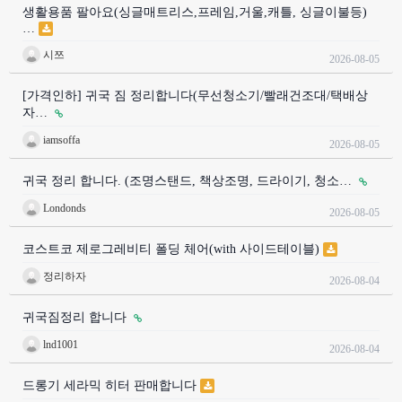
생활용품 팔아요(싱글매트리스,프레임,거울,캐틀, 싱글이불등)
…
시쯔
2026-08-05
[가격인하] 귀국 짐 정리합니다(무선청소기/빨래건조대/택배상
자…
iamsoffa
2026-08-05
귀국 정리 합니다. (조명스탠드, 책상조명, 드라이기, 청소…
Londonds
2026-08-05
코스트코 제로그레비티 폴딩 체어(with 사이드테이블)
정리하자
2026-08-04
귀국짐정리 합니다
lnd1001
2026-08-04
드롱기 세라믹 히터 판매합니다