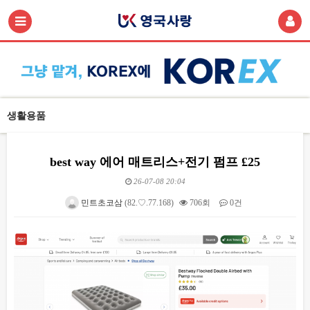
생활용품
best way 에어 매트리스+전기 펌프 £25
26-07-08 20:04
민트초코삼
(82.♡.77.168)
706회
0건
본문