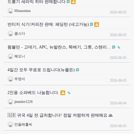
드롱기 세라믹 히터 판매합니다
Minaomina
2026-08-05
빈티지 식기/커피잔 판매: 패딩턴 (네고가능)
클스다
2026-08-05
윔블던 - 고데기, APC, 뉴발란스, 뚝배기, 그릇, 스탠리…
혜요니
2026-08-05
4일간 모두 무료로 드립니다(뉴몰든)
뚜껑이
2026-08-05
2인용 소파베드 나눔합니다.
jiminlee1226
2026-08-04
🇬🇧 귀국 4일 전 급처합니다! 정말 저렴하게 판매해요 🙏
민들레홀씨
2026-08-05