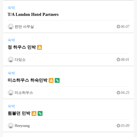
숙박
T/A London Hotel Partners
런던 사무실
06-07
숙박
정 하우스 민박
다있소
08-01
숙박
미소하우스 하숙민박
미소하우스
04-25
숙박
윔블던 민박
Heeyoung
03-09