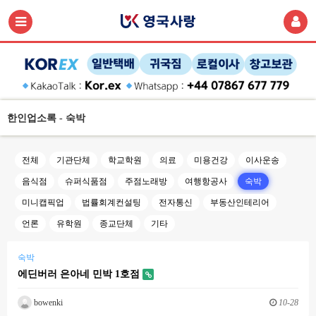
한인업소록 - 숙박
전체
기관단체
학교학원
의료
미용건강
이사운송
음식점
슈퍼식품점
주점노래방
여행항공사
숙박
미니캡픽업
법률회계컨설팅
전자통신
부동산인테리어
언론
유학원
종교단체
기타
숙박
에딘버러 은아네 민박 1호점
bowenki
10-28