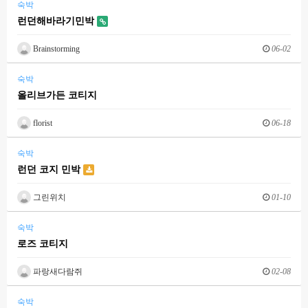
숙박
런던해바라기민박
Brainstorming
06-02
숙박
올리브가든 코티지
florist
06-18
숙박
런던 코지 민박
그린위치
01-10
숙박
로즈 코티지
파랑새다람쥐
02-08
숙박