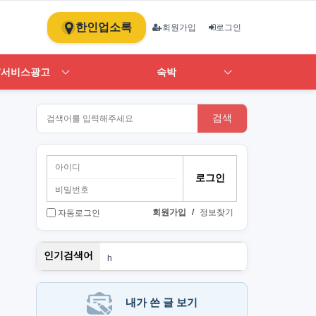
한인업소록
회원가입
로그인
/서비스광고
숙박
검색
회원가입
/
정보찾기
자동로그인
뉴몰든
인기검색어
h
1
st
PT
art
내가 쓴 글 보기
단기