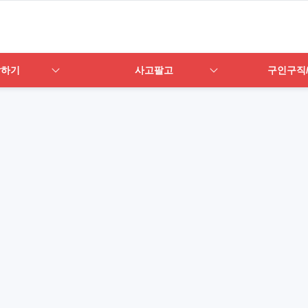
답하기
사고팔고
구인구직