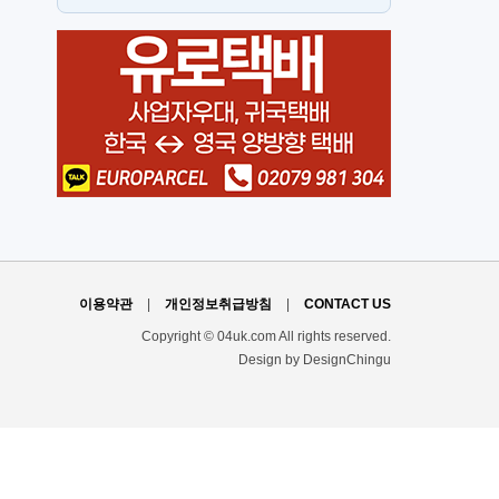
뉴몰든
h
이용약관
|
개인정보취급방침
|
CONTACT US
Copyright © 04uk.com All rights reserved.
Design by DesignChingu