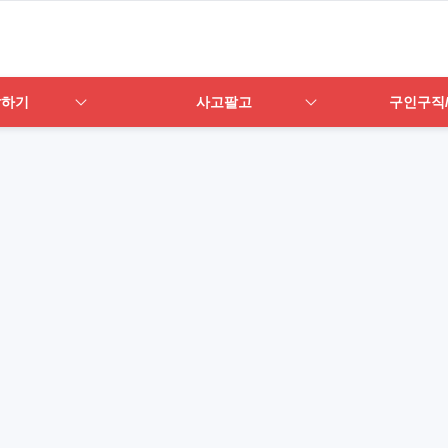
답하기
사고팔고
구인구직