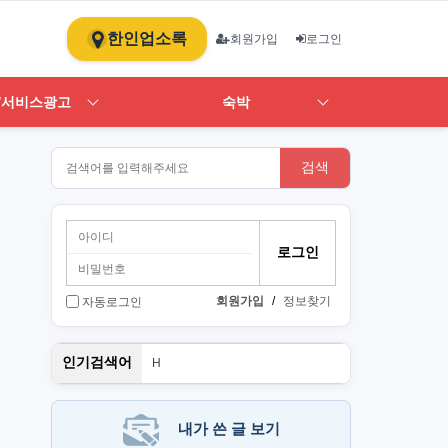
한인업소록
회원가입
로그인
/서비스광고
숙박
검색
회원가입
/
정보찾기
자동로그인
PT
인기검색어
H
1
st
스
뉴몰
내가 쓴 글 보기
art