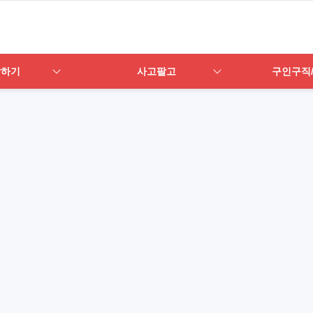
답하기
사고팔고
구인구직