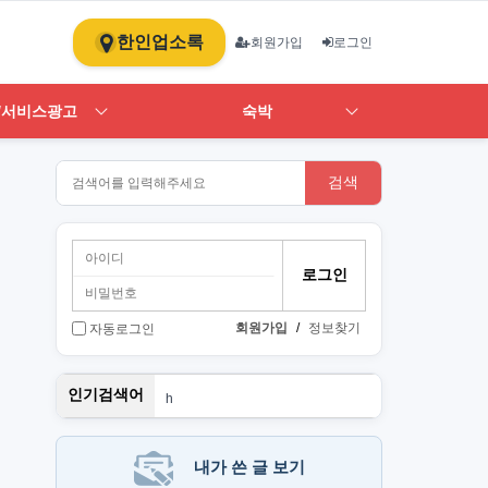
한인업소록
회원가입
로그인
/서비스광고
숙박
검색
회원가입
/
정보찾기
자동로그인
뉴몰든
인기검색어
h
1
st
PT
art
내가 쓴 글 보기
단기