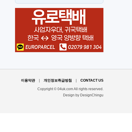
뉴몰든
h
이용약관
|
개인정보취급방침
|
CONTACT US
Copyright © 04uk.com All rights reserved.
Design by DesignChingu