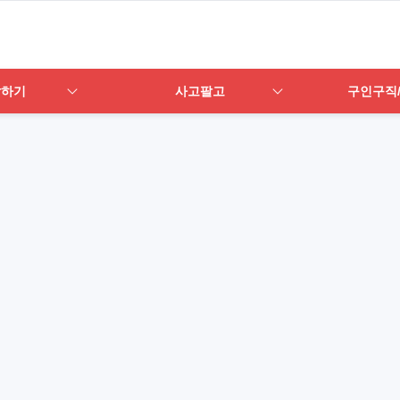
답하기
사고팔고
구인구직