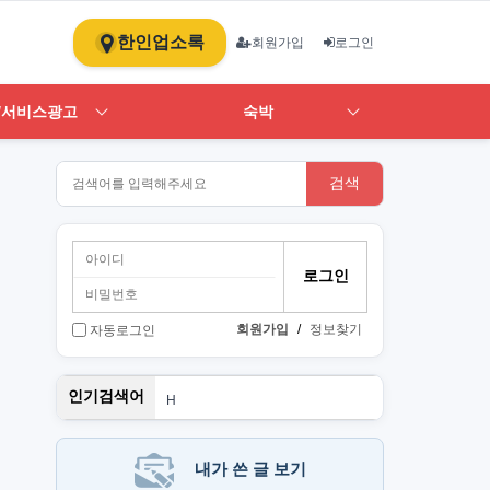
한인업소록
회원가입
로그인
/서비스광고
숙박
검색
회원가입
/
정보찾기
자동로그인
뉴몰든
인기검색어
H
1
st
PT
단기
내가 쓴 글 보기
Art