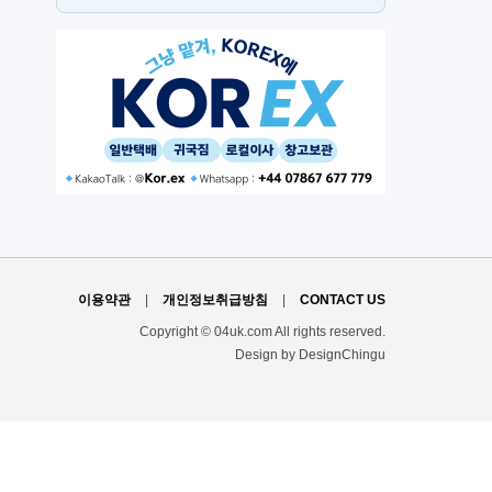
뉴몰든
H
이용약관
|
개인정보취급방침
|
CONTACT US
Copyright © 04uk.com All rights reserved.
Design by DesignChingu