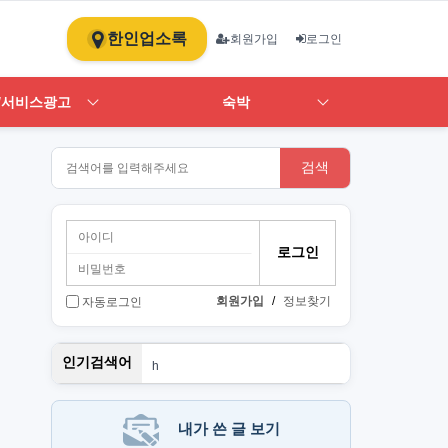
한인업소록
회원가입
로그인
/서비스광고
숙박
검색
회원가입
/
정보찾기
자동로그인
뉴몰든
인기검색어
h
1
st
art
PT
내가 쓴 글 보기
단기