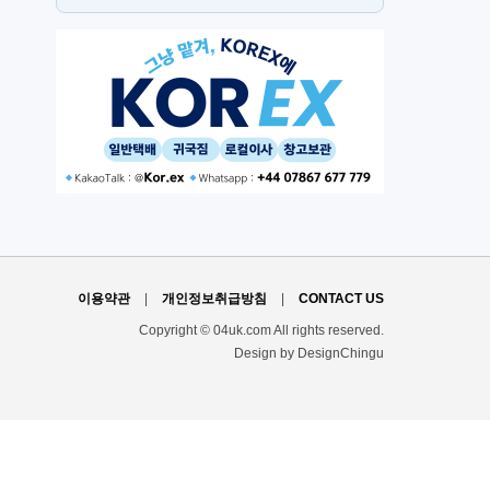
뉴몰든
h
이용약관
|
개인정보취급방침
|
CONTACT US
Copyright © 04uk.com All rights reserved.
Design by DesignChingu