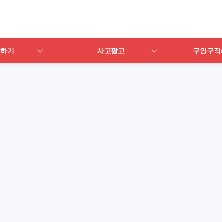
답하기
사고팔고
구인구직