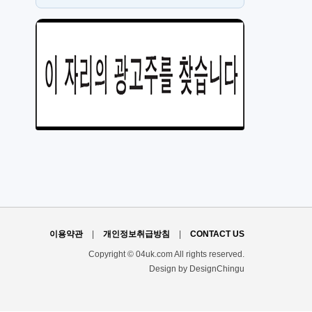
PT
H
이용약관
|
개인정보취급방침
|
CONTACT US
Copyright © 04uk.com All rights reserved.
Design by DesignChingu