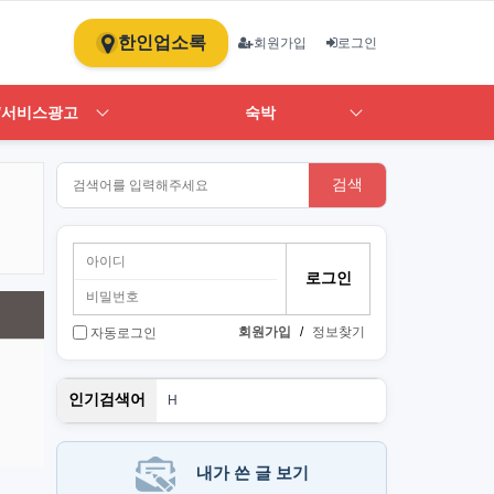
한인업소록
회원가입
로그인
/서비스광고
숙박
검색
회원가입
/
정보찾기
자동로그인
PT
인기검색어
H
1
st
스
뉴몰
내가 쓴 글 보기
art