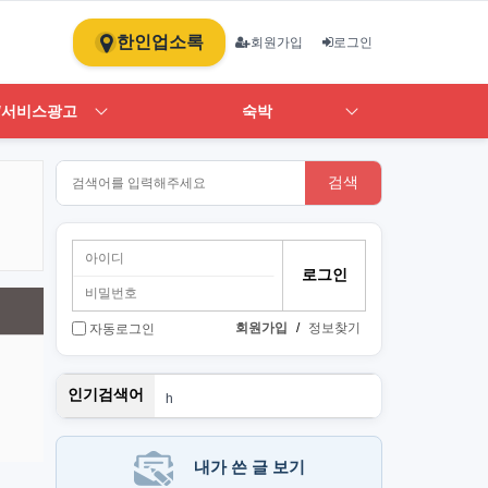
한인업소록
회원가입
로그인
/서비스광고
숙박
검색
회원가입
/
정보찾기
자동로그인
뉴몰든
인기검색어
h
1
st
art
PT
내가 쓴 글 보기
단기