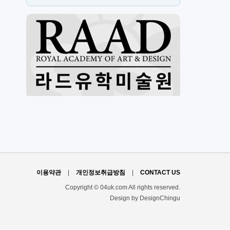
뉴몰든
h
이용약관
|
개인정보취급방침
|
CONTACT US
Copyright © 04uk.com All rights reserved.
Design by DesignChingu