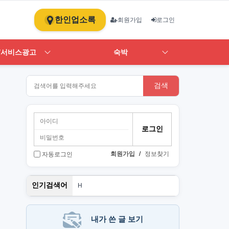
한인업소록
회원가입
로그인
/서비스광고
숙박
검색
회원가입
/
정보찾기
자동로그인
PT
인기검색어
H
1
st
스
뉴몰
내가 쓴 글 보기
art