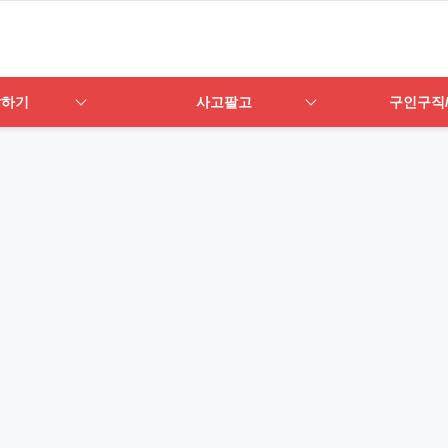
답하기
사고팔고
구인구직