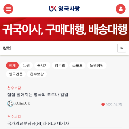
칼럼
전체
15번
준시기
영국법
스포츠
노변정담
영국견문
천수보감
천수보감
점점 떨어지는 영국의 코로나 감염
KClinicUK
2022-04-25
천수보감
국가의료분담금(NI)과 NHS 대기자