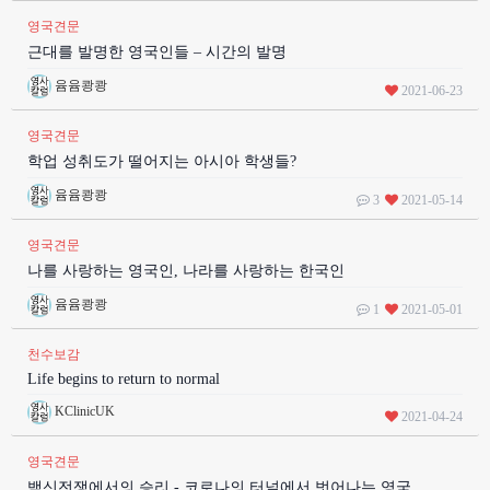
영국견문
근대를 발명한 영국인들 – 시간의 발명
윰윰쾅쾅
2021-06-23
영국견문
학업 성취도가 떨어지는 아시아 학생들?
윰윰쾅쾅
3
2021-05-14
영국견문
나를 사랑하는 영국인, 나라를 사랑하는 한국인
윰윰쾅쾅
1
2021-05-01
천수보감
Life begins to return to normal
KClinicUK
2021-04-24
영국견문
백신전쟁에서의 승리 - 코로나의 터널에서 벗어나는 영국