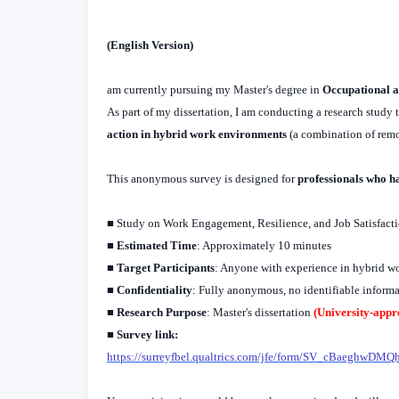
(English Version)
am currently pursuing my Master's degree in
Occupational a
As part of my dissertation, I am conducting a research study 
action in hybrid work environments
(a combination of remo
This anonymous survey is designed for
professionals who h
■ Study on Work Engagement, Resilience, and Job Satisfac
■
Estimated Time
: Approximately 10 minutes
■
Target Participants
: Anyone with experience in hybrid wo
■
Confidentiality
: Fully anonymous, no identifiable informa
■
Research Purpose
: Master's dissertation
(University-appr
■
Survey link:
https://surreyfbel.qualtrics.com/jfe/form/SV_cBaeghwDMQ