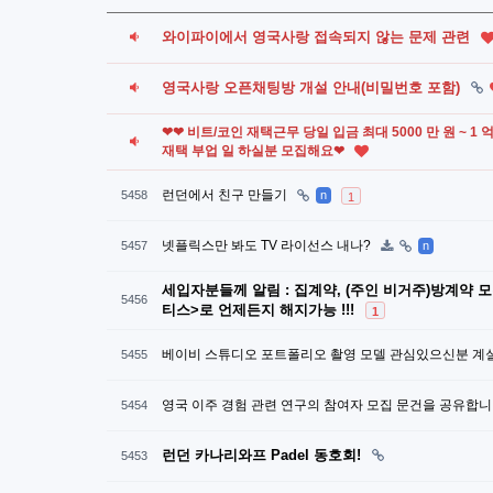
와이파이에서 영국사랑 접속되지 않는 문제 관련
영국사랑 오픈채팅방 개설 안내(비밀번호 포함)
❤❤ 비트/코인 재택근무 당일 입금 최대 5000 만 원 ~ 1
재택 부업 일 하실분 모집해요❤
런던에서 친구 만들기
5458
n
1
넷플릭스만 봐도 TV 라이선스 내나?
5457
n
세입자분들께 알림 : 집계약, (주인 비거주)방계약 
5456
티스>로 언제든지 해지가능 !!!
1
베이비 스튜디오 포트폴리오 촬영 모델 관심있으신분 계
5455
영국 이주 경험 관련 연구의 참여자 모집 문건을 공유합니
5454
런던 카나리와프 Padel 동호회!
5453