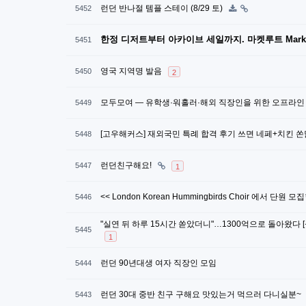
런던 반나절 템플 스테이 (8/29 토)
5452
한정 디저트부터 아카이브 세일까지. 마켓루트 Market 
5451
영국 지역명 발음
5450
2
모두모여 — 유학생·워홀러·해외 직장인을 위한 오프라인
5449
[고우해커스] 재외국민 특례 합격 후기 쓰면 네페+치킨 
5448
런던친구해요!
5447
1
<< London Korean Hummingbirds Choir 에서 단원 모
5446
"실연 뒤 하루 15시간 쏟았더니"…1300억으로 돌아왔다 
5445
1
런던 90년대생 여자 직장인 모임
5444
런던 30대 중반 친구 구해요 맛있는거 먹으러 다니실분~
5443