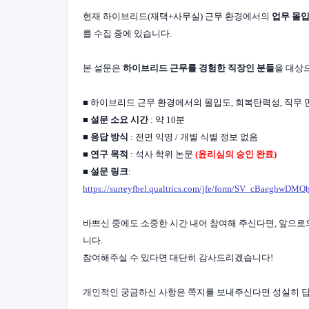
현재 하이브리드(재택+사무실) 근무 환경에서의
업무 몰입
를 수집 중에 있습니다.
본 설문은
하이브리드 근무를 경험한 직장인 분들
을 대상으
■ 하이브리드 근무 환경에서의 몰입도, 회복탄력성, 직무
■
설문 소요 시간
: 약 10분
■
응답 방식
: 전면 익명 / 개별 식별 정보 없음
■
연구 목적
: 석사 학위 논문
(윤리심의 승인 완료)
■
설문 링크
:
https://surreyfbel.qualtrics.com/jfe/form/SV_cBaeghwDMQ
바쁘신 중에도 소중한 시간 내어 참여해 주신다면, 앞으
니다.
참여해주실 수 있다면 대단히 감사드리겠습니다!
개인적인 궁금하신 사항은 쪽지를 보내주신다면 성실히 