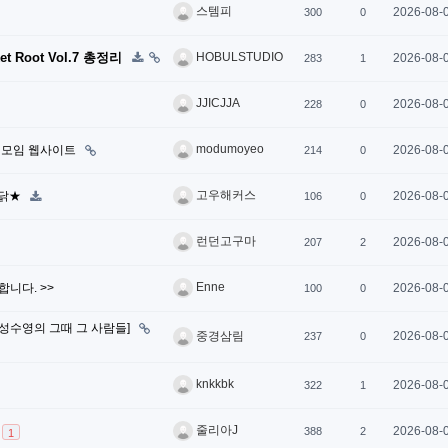
스템피
2026-08-
300
0
Root Vol.7 총정리
HOBULSTUDIO
2026-08-
283
1
JJICJJA
2026-08-
228
0
modumoyeo
 모임 웹사이트
2026-08-
214
0
고우해커스
쏜닭★
2026-08-
106
0
런던고구마
2026-08-
207
2
Enne
집합니다. >>
2026-08-
100
0
[성수영의 그때 그 사람들]
2026-08-
중경삼림
237
0
knkkbk
2026-08-
322
1
줄리아J
2026-08-
388
2
1