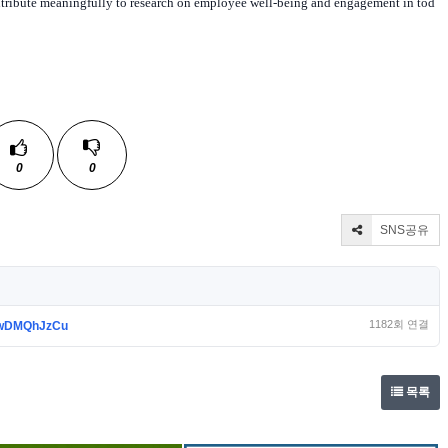
ontribute meaningfully to research on employee well-being and engagement in tod
0
0
SNS공유
1182회 연결
eghwDMQhJzCu
목록