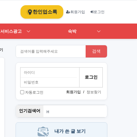
한인업소록
회원가입
로그인
/서비스광고
숙박
기
검색
회원가입
/
정보찾기
자동로그인
스
인기검색어
H
1
ST
art
뉴몰
내가 쓴 글 보기
PT