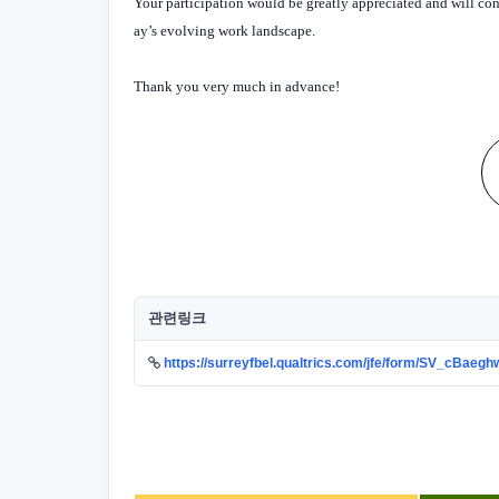
Your participation would be greatly appreciated and will c
ay’s evolving work landscape.
Thank you very much in advance!
관련링크
https://surreyfbel.qualtrics.com/jfe/form/SV_cBa