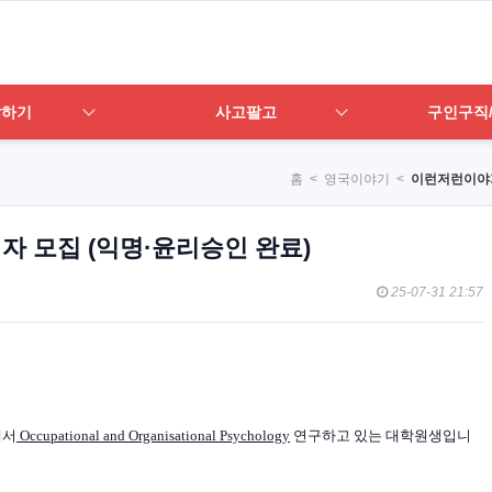
답하기
사고팔고
구인구직
홈
< 영국이야기 <
이런저런이야
여자 모집 (익명·윤리승인 완료)
25-07-31 21:57
에서
Occupational and Organisational Psychology
연구하고 있는 대학원생입니