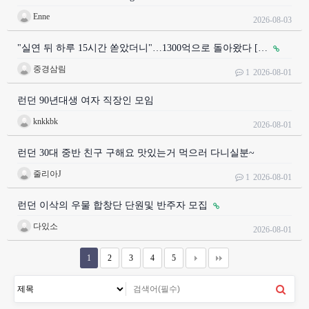
Enne
2026-08-03
"실연 뒤 하루 15시간 쏟았더니"…1300억으로 돌아왔다 […
중경삼림
1
2026-08-01
런던 90년대생 여자 직장인 모임
knkkbk
2026-08-01
런던 30대 중반 친구 구해요 맛있는거 먹으러 다니실분~
줄리아J
1
2026-08-01
런던 이삭의 우물 합창단 단원및 반주자 모집
다있소
2026-08-01
1
2
3
4
5