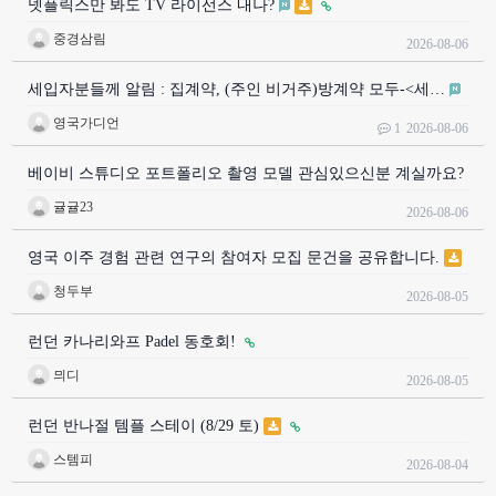
넷플릭스만 봐도 TV 라이선스 내나?
중경삼림
2026-08-06
세입자분들께 알림 : 집계약, (주인 비거주)방계약 모두-<세…
영국가디언
1
2026-08-06
베이비 스튜디오 포트폴리오 촬영 모델 관심있으신분 계실까요?
귤귤23
2026-08-06
영국 이주 경험 관련 연구의 참여자 모집 문건을 공유합니다.
청두부
2026-08-05
런던 카나리와프 Padel 동호회!
믜디
2026-08-05
런던 반나절 템플 스테이 (8/29 토)
스템피
2026-08-04