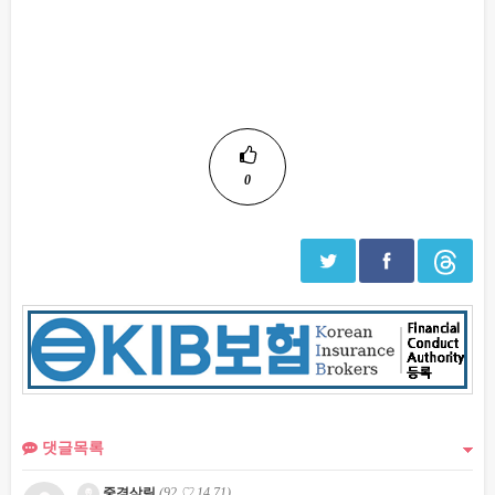
0
댓글목록
중경삼림
(92.♡.14.71)