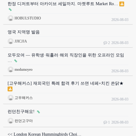
한정 디저트부터 아카이브 세일까지. 마켓루트 Market Ro…
HOBULSTUDIO
2026-08-03
영국 지역명 발음
JJICJJA
2
2026-08-03
모두모여 — 유학생·워홀러·해외 직장인을 위한 오프라인 모임
…
modumoyeo
2026-08-03
[고우해커스] 재외국민 특례 합격 후기 쓰면 네페+치킨 쏜닭★
고우해커스
2026-08-03
런던친구해요!
런던고구마
1
2026-08-03
<< London Korean Hummingbirds Choi…