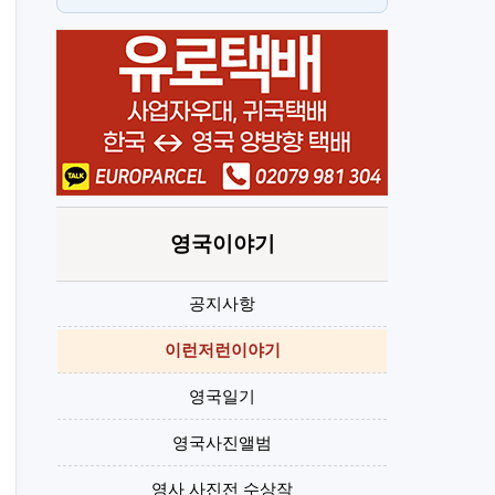
스
H
영국이야기
공지사항
이런저런이야기
영국일기
영국사진앨범
영사 사진전 수상작