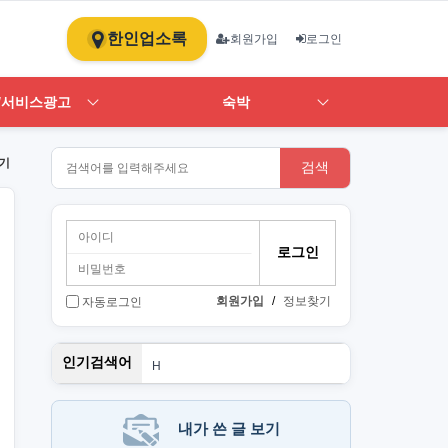
한인업소록
회원가입
로그인
/서비스광고
숙박
기
검색
회원가입
/
정보찾기
자동로그인
스
인기검색어
H
1
ST
art
뉴몰
내가 쓴 글 보기
PT