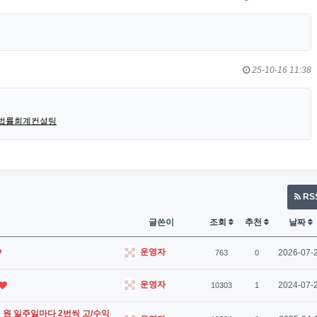
25-10-16 11:38
&sca=법률회계컨설팅
RS
글쓴이
조회
추천
날짜
운영자
2026-07-
763
0
운영자
2024-07-
10303
1
 억 원 일주일마다 2번씩 고/수익