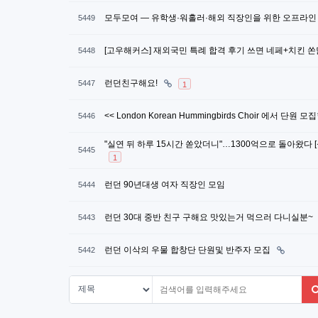
모두모여 — 유학생·워홀러·해외 직장인을 위한 오프라인
5449
[고우해커스] 재외국민 특례 합격 후기 쓰면 네페+치킨 
5448
런던친구해요!
5447
1
<< London Korean Hummingbirds Choir 에서 단원 모
5446
"실연 뒤 하루 15시간 쏟았더니"…1300억으로 돌아왔다 
5445
1
런던 90년대생 여자 직장인 모임
5444
런던 30대 중반 친구 구해요 맛있는거 먹으러 다니실분~
5443
런던 이삭의 우물 합창단 단원및 반주자 모집
5442