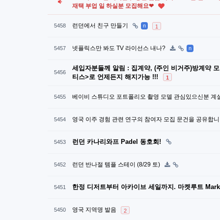
재택 부업 일 하실분 모집해요❤
런던에서 친구 만들기
5458
n
1
넷플릭스만 봐도 TV 라이선스 내나?
5457
n
세입자분들께 알림 : 집계약, (주인 비거주)방계약 
5456
티스>로 언제든지 해지가능 !!!
1
베이비 스튜디오 포트폴리오 촬영 모델 관심있으신분 계
5455
영국 이주 경험 관련 연구의 참여자 모집 문건을 공유합니
5454
런던 카나리와프 Padel 동호회!
5453
런던 반나절 템플 스테이 (8/29 토)
5452
한정 디저트부터 아카이브 세일까지. 마켓루트 Market 
5451
영국 지역명 발음
5450
2