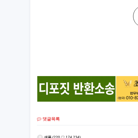
댓글목록
생폴
(220.♡.174.234)