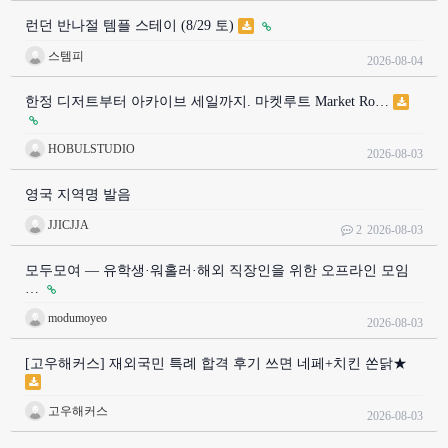
런던 반나절 템플 스테이 (8/29 토)
스템피
2026-08-04
한정 디저트부터 아카이브 세일까지. 마켓루트 Market Ro…
HOBULSTUDIO
2026-08-03
영국 지역명 발음
JJICJJA
2
2026-08-03
모두모여 — 유학생·워홀러·해외 직장인을 위한 오프라인 모임
…
modumoyeo
2026-08-03
[고우해커스] 재외국민 특례 합격 후기 쓰면 네페+치킨 쏜닭★
고우해커스
2026-08-03