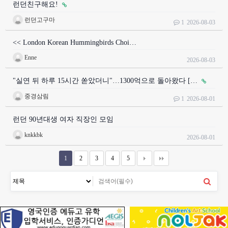
런던친구해요!
런던고구마
1
2026-08-03
<< London Korean Hummingbirds Choi…
Enne
2026-08-03
"실연 뒤 하루 15시간 쏟았더니"…1300억으로 돌아왔다 […
중경삼림
1
2026-08-01
런던 90년대생 여자 직장인 모임
knkkbk
2026-08-01
1
2
3
4
5