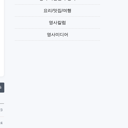
요리/맛집/여행
영사칼럼
영사미디어
S
23
24