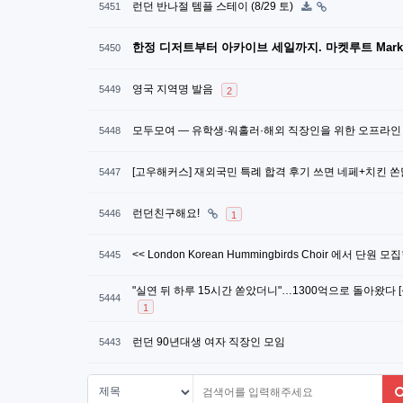
런던 반나절 템플 스테이 (8/29 토)
5451
한정 디저트부터 아카이브 세일까지. 마켓루트 Market 
5450
영국 지역명 발음
5449
2
모두모여 — 유학생·워홀러·해외 직장인을 위한 오프라인
5448
[고우해커스] 재외국민 특례 합격 후기 쓰면 네페+치킨 
5447
런던친구해요!
5446
1
<< London Korean Hummingbirds Choir 에서 단원 모
5445
"실연 뒤 하루 15시간 쏟았더니"…1300억으로 돌아왔다 
5444
1
런던 90년대생 여자 직장인 모임
5443