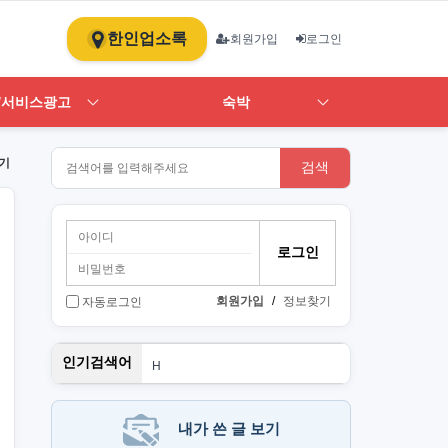
한인업소록
회원가입
로그인
/서비스광고
숙박
기
검색
회원가입
/
정보찾기
자동로그인
스
인기검색어
H
1
ST
art
PT
내가 쓴 글 보기
뉴몰