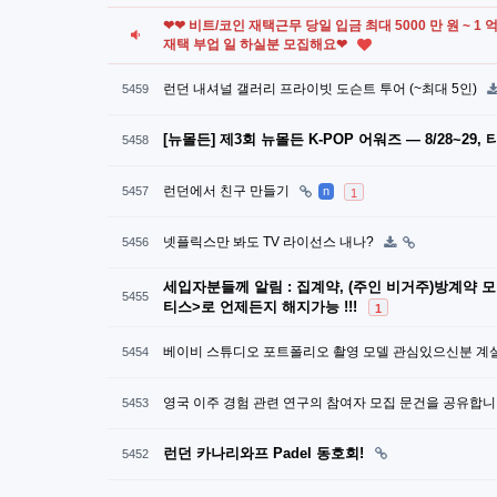
❤❤ 비트/코인 재택근무 당일 입금 최대 5000 만 원 ~ 1
재택 부업 일 하실분 모집해요❤
런던 내셔널 갤러리 프라이빗 도슨트 투어 (~최대 5인)
5459
[뉴몰든] 제3회 뉴몰든 K-POP 어워즈 — 8/28~29
5458
런던에서 친구 만들기
5457
n
1
넷플릭스만 봐도 TV 라이선스 내나?
5456
세입자분들께 알림 : 집계약, (주인 비거주)방계약 
5455
티스>로 언제든지 해지가능 !!!
1
베이비 스튜디오 포트폴리오 촬영 모델 관심있으신분 계
5454
영국 이주 경험 관련 연구의 참여자 모집 문건을 공유합니
5453
런던 카나리와프 Padel 동호회!
5452