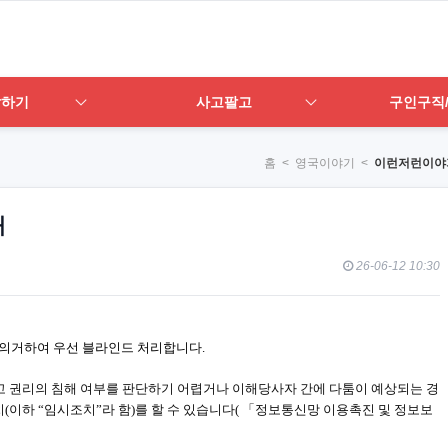
답하기
사고팔고
구인구직
홈
< 영국이야기 <
이런저런이야
내
26-06-12 10:30
에 의거하여 우선 블라인드 처리합니다.
 권리의 침해 여부를 판단하기 어렵거나 이해당사자 간에 다툼이 예상되는 경
(이하 “임시조치”라 함)를 할 수 있습니다( 「정보통신망 이용촉진 및 정보보