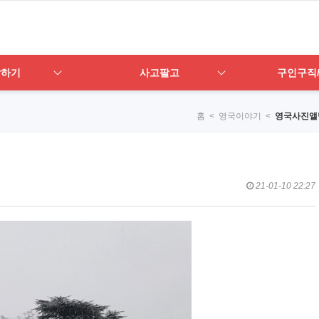
답하기
사고팔고
구인구직
홈
< 영국이야기 <
영국사진앨
21-01-10 22:27