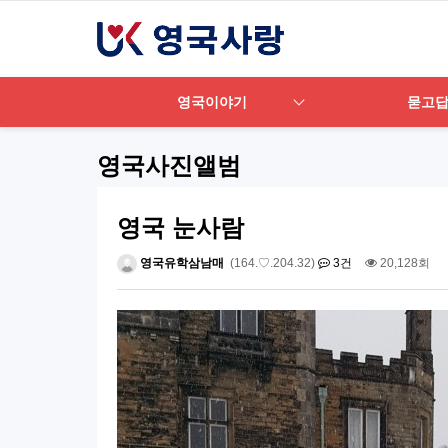
영국이야기
묻고
영국사진앨범
영국 눈사람
영국유학삼남매
(164.♡.204.32)
3건
20,128회