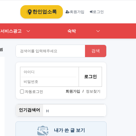
한인업소록
회원가입
로그인
/서비스광고
숙박
범
검색
회원가입
/
정보찾기
자동로그인
스
인기검색어
H
1
ST
art
PT
내가 쓴 글 보기
뉴몰