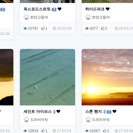
D
옥스포드스트릿
하이드파크
2
3
런던고등어
런던고등어
10797
1
18-03-18
9377
2
18-03-1
02-04
세인트 아이브스 :)
스톤 헨지 :)
1
드라이아잇
드라이아잇
05-05
10919
1
17-05-01
10267
1
17-05-0