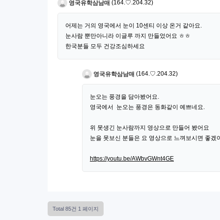
영국유학삼남매
(164.♡.204.32)
어제는 거의 영국에서 눈이 10센티 이상 온거 같아요.
눈사람 뿐만아니라 이글루 까지 만들었어요 ㅎㅎ
한국분들 모두 건강조심하세요
영국유학삼남매
(164.♡.204.32)
눈오는 풍경을 담아봤어요.
영국에서 눈오는 풍경은 동화같이 예쁘네요.
위 못생긴 눈사람까지 영상으로 만들어 봤어요
눈을 못보신 분들은 요 영상으로 느껴보시면 좋겠어
https://youtu.be/AWbvGWnt4GE
Total 85건
1 페이지