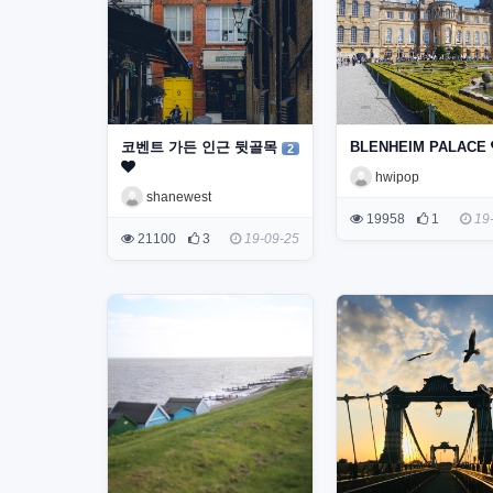
코벤트 가든 인근 뒷골목
BLENHEIM PALACE
2
hwipop
shanewest
19958
1
19-
21100
3
19-09-25