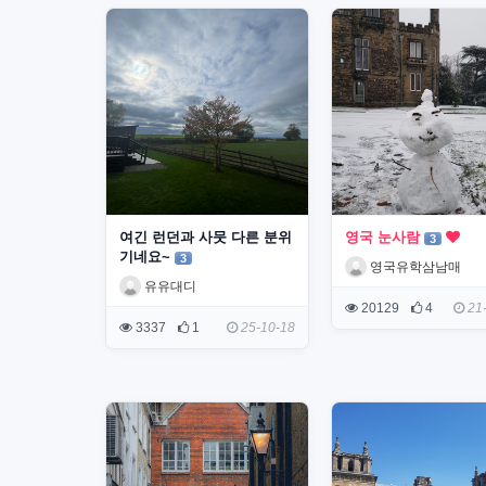
여긴 런던과 사뭇 다른 분위
영국 눈사람
3
기네요~
3
영국유학삼남매
유유대디
20129
4
21-
3337
1
25-10-18