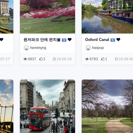
윈저파크 안에 펀치볼
Oxford Canal
1
1
hemmyng
hwipop
07-17
6837
2
19-06-16
6783
1
19-06-0