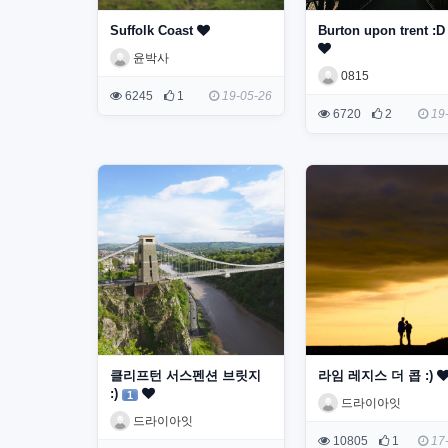
Suffolk Coast
Burton upon trent :
윤박사
0815
6245
1
19-05-26
6720
2
19-
클리프턴 서스펜션 브릿지
라임 레지스 더 콥 :)
:)
1
드라이아잇
드라이아잇
10805
1
17-