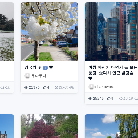
영국의 꽃
아침 자전거 타면서 늘 보는
4
풍경. 쇼디치 인근 빌딩숲.
루나루나
shanewest
01-10
21376
4
20-04-08
25249
9
19-10-0